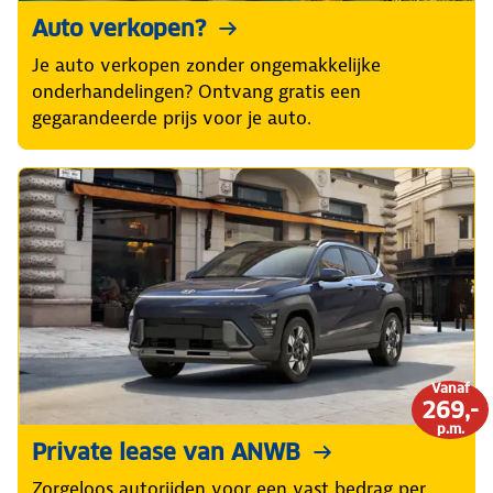
Auto verkopen?
Je auto verkopen zonder ongemakkelijke
onderhandelingen? Ontvang gratis een
gegarandeerde prijs voor je auto.
Vanaf
269,-
p.m.
Private lease van ANWB
Zorgeloos autorijden voor een vast bedrag per