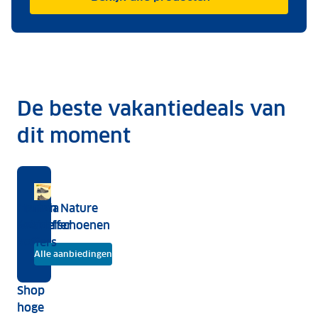
De beste vakantiedeals van
dit moment
Hebben
Human
Modula
Human Nature
we
Nature
dakkoffer
wandelschoenen
alles?
koffers
Alle aanbiedingen
Shop
hoge