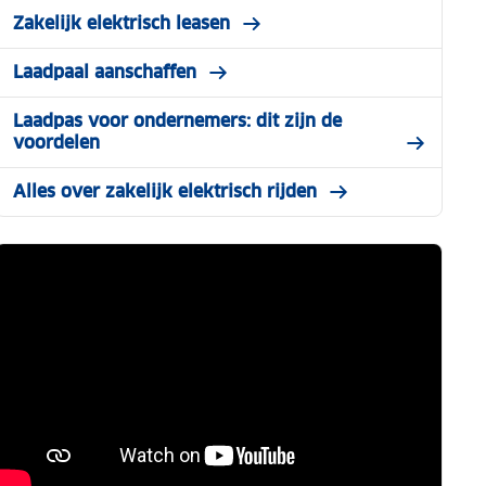
Zakelijk elektrisch leasen
Laadpaal aanschaffen
Laadpas voor ondernemers: dit zijn de
voordelen
Alles over zakelijk elektrisch rijden