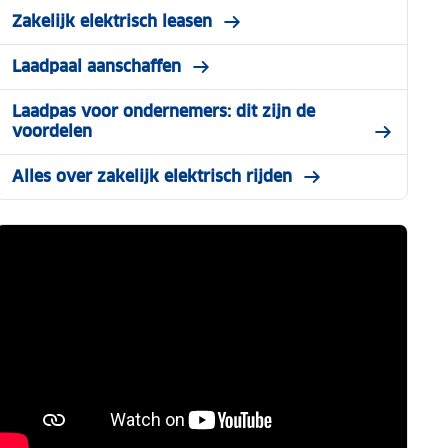
Zakelijk elektrisch leasen
Laadpaal aanschaffen
Laadpas voor ondernemers: dit zijn de
voordelen
Alles over zakelijk elektrisch rijden