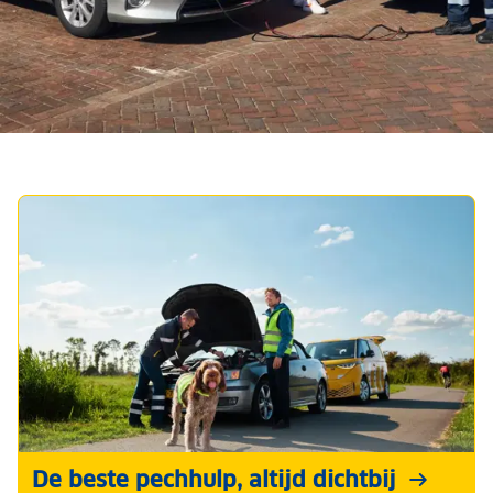
Weer thuis en toch pech?
met Wegenwacht Standaard krijg je ook hulp
voor de deur
Naar de pakketten
De beste pechhulp, altijd dichtbij