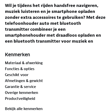
Wil je tijdens het rijden handsfree navigeren,
muziek luisteren en je smartphone opladen
zonder extra accessoires te gebruiken? Met deze
telefoonhouder auto met bluetooth
transmitter combineer je een
smartphonehouder met draadloos opladen en
een bluetooth transmitter voor muziek en
bellen via de autoradio. Zo gebruik je je
smartphone overzichtelijk tijdens elke rit.
Kenmerken
Materiaal & afwerking
Jouw voordelen met deze telefoonhouder auto met
Functies & opties
bluetooth transmitter
Geschikt voor
Handsfree gebruik
– Gebruik navigatie of bellen
Afmetingen & gewicht
zonder je smartphone vast te houden.
Garantie & service
Draadloos opladen
– Laad een geschikte
Overige kenmerken
smartphone op tijdens het rijden.
Productveiligheid
Bluetooth verbinding
– Stream muziek en
telefoongesprekken via de autoradio.
Bekijk alle kenmerken