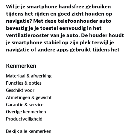
Wil je je smartphone handsfree gebruiken
tijdens het rijden en goed zicht houden op
navigatie? Met deze telefoonhouder auto
bevestig je je toestel eenvoudig in het
ventilatierooster van je auto. De houder houdt
je smartphone stabiel op zijn plek terwijl je
navigatie of andere apps gebruikt tijdens het
rijden.
Kenmerken
Jouw voordelen met deze Telefoonhouder auto
Materiaal & afwerking
Handsfree gebruik
– Gebruik navigatie of bellen
Functies & opties
zonder je smartphone vast te houden.
Geschikt voor
Ventilatierooster bevestiging
– Plaats de
Afmetingen & gewicht
houder direct in het ventilatierooster van je auto.
Garantie & service
360 graden draaibaar
– Stel de kijkhoek
Overige kenmerken
eenvoudig in voor goed zicht op het scherm.
Productveiligheid
Geschikt voor diverse smartphones
– Voor
toestellen van 5,5 tot 8,5 cm breed inclusief hoes.
Bekijk alle kenmerken