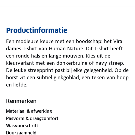
Productinformatie
Een modieuze keuze met een boodschap: het Vira
dames T-shirt van Human Nature. Dit T-shirt heeft
een ronde hals en lange mouwen. Kies uit de
kleurvariant met een donkerbruine of navy streep.
De leuke streepprint past bij elke gelegenheid. Op de
borst zit een subtiel ginkgoblad, een teken van hoop
en liefde.
Het Vira T-shirt is gemaakt van biologisch katoen,
Kenmerken
gerecycled polyester en elastaan. Biologisch katoen
Materiaal & afwerking
wordt verbouwd met respect voor de natuur,
Pasvorm & draagcomfort
zonder gebruik van schadelijke chemicaliën of
Wasvoorschrift
pesticiden. Zo draag je niet alleen een mooi shirt,
Duurzaamheid