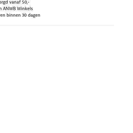
orgd vanaf 50,-
 in ANWB Winkels
ren binnen 30 dagen