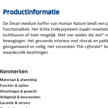
Productinformatie
De Dinan medium koffer van Human Nature biedt een per
functionaliteit. Het lichte trolleysysteem maakt moeite
luchthaven of trein mogelijk. Met vier wielen die 360° r
bewegingen. Het gevoerde interieur met ritsvak en pak
georganiseerd en veilig. Het verzonken TSA-cijferslot* bi
waardevolle bezittingen.
Gemaakt van robuust polypropyleen aan de buitenkant 
binnenkant, combineert de Dinan koffer stevigheid met
Kenmerken
43 x 25 cm, een gewicht van slechts 3.3 kg en een volume
Materiaal & afwerking
praktisch en veelzijdig. Kies uit opvallend oranje, verfri
Functies & opties
Zoek je de koffer in een ander formaat? Dan is de koffer
Afmetingen & gewicht
Reis in stijl en comfort met de Human Nature Dinan koff
Veiligheid & keurmerken
Garantie & service
* De Transportation Security Administration (TSA) is e