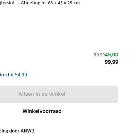
jferslot
Afmetingen: 65 x 43 x 25 cm
45,00
89,99
99,99
irect
€ 54,99
Alleen in de winkel
Winkelvoorraad
ding door
ANWB