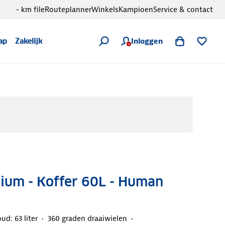
- km file
Routeplanner
Winkels
Kampioen
Service & contact
Inloggen
ap
Zakelijk
ium - Koffer 60L - Human
ud: 63 liter
360 graden draaiwielen