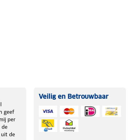
Veilig en Betrouwbaar
l
n geef
ij per
 de
 uit de