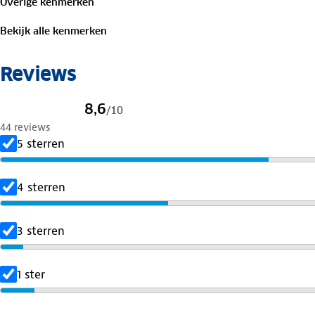
Overige kenmerken
ministerie van Binnenlandse Veiligheid (Homeland Securi
de reizigers in de Verenigde Staten uitoefent. TSA-slot i
Bekijk alle kenmerken
Reviews
8,6
/
10
44 reviews
5 sterren
4 sterren
3 sterren
1 ster