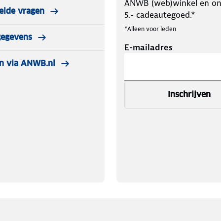
ANWB (web)winkel en o
elde vragen
5.- cadeautegoed.*
*Alleen voor leden
gegevens
E-mailadres
n via ANWB.nl
Inschrijven