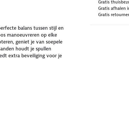
Gratis thuisbez
Gratis afhalen
Gratis retourne
fecte balans tussen stijl en
loos manoeuvreren op elke
oteren, geniet je van soepele
banden houdt je spullen
edt extra beveiliging voor je
en zacht polyester aan de
 elegantie. Met afmetingen van 65 x
 van 60 liter is deze koffer
ssend zeegroen of stijlvol donkerroze.
 ook beschikbaar in small en large.
er.
en agentschap van het Amerikaanse