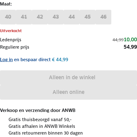
Maat
:
40
41
42
43
44
45
46
Uitverkocht
10,00
Ledenprijs
44,99
54,99
Reguliere prijs
Log in
en bespaar direct
€ 44,99
Alleen in de winkel
Alleen online
Verkoop en verzending door
ANWB
Gratis thuisbezorgd vanaf 50,-
Gratis afhalen in ANWB Winkels
Gratis retourneren binnen 30 dagen