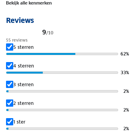
Bekijk alle kenmerken
Reviews
9
/
10
55 reviews
5 sterren
62
%
4 sterren
33
%
3 sterren
2
%
2 sterren
2
%
1 ster
2
%