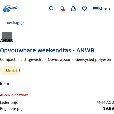
Menu
Reisbagage
ANWB
Opvouwbare weekendtas - ANWB
Compact
Lichtgewicht
Opvouwbaar
Gerecycled polyester
klant: 9.1
Kleur
:
Alleen in de winkel
7,50
Ledenprijs
14,99
19,99
Reguliere prijs