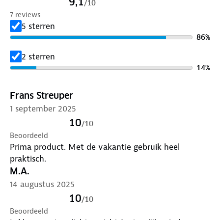
9,1
/
10
Of je nu een weekendje weg gaat of een langere reis
7 reviews
plant, de ANWB opvouwbare weekendtas is een
5 sterren
betrouwbare metgezel. Altijd klaar voor avontuur,
86
%
deze tas voegt gemak toe aan jouw reiservaring.
2 sterren
14
%
Frans Streuper
1 september 2025
10
/
10
Beoordeeld
Prima product. Met de vakantie gebruik heel
praktisch.
M.A.
14 augustus 2025
10
/
10
Beoordeeld