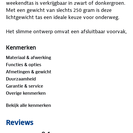
weekendtas is verkrijgbaar in zwart of donkergroen.
Met een gewicht van slechts 250 gram is deze
lichtgewicht tas een ideale keuze voor onderweg.
Het slimme ontwerp omvat een afsluitbaar voorvak,
ideaal om snel bij je essentiële items te kunnen.
Daarnaast biedt het achtervak extra opbergruimte,
Kenmerken
afsluitbaar met een handige rits. Uniek is het
Materiaal & afwerking
afsluitbare achtervak dat tevens dienst doet als een
Functies & opties
handige lus, waardoor je de tas eenvoudig over de
Afmetingen & gewicht
trekstang van een koffer kunt schuiven.
Duurzaamheid
Garantie & service
De tas is gemaakt van stevig gerecycled polyester.
Overige kenmerken
Met afmetingen van 45 x 35 x 20 cm biedt de tas
voldoende ruimte voor jouw benodigdheden, terwijl
Bekijk alle kenmerken
het opgevouwen formaat van slechts 22 x 14 x 3.5
cm het gemakkelijk maakt om de tas compact op te
Reviews
bergen wanneer deze niet in gebruik is.