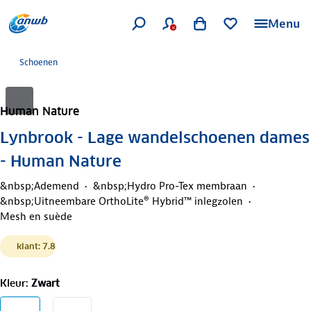
Menu
Schoenen
Human Nature
Lynbrook - Lage wandelschoenen dames
- Human Nature
&nbsp;Ademend
&nbsp;Hydro Pro-Tex membraan
&nbsp;Uitneembare OrthoLite® Hybrid™ inlegzolen
Mesh en suède
klant: 7.8
Kleur
:
Zwart