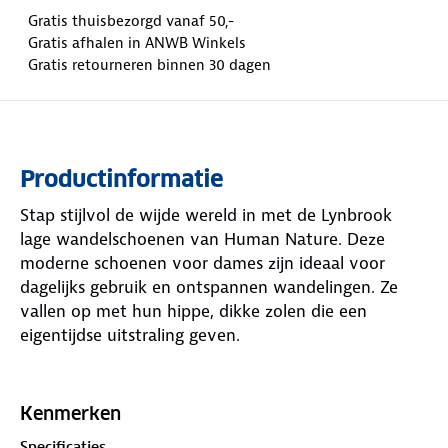
Gratis thuisbezorgd vanaf 50,-
Gratis afhalen in ANWB Winkels
Gratis retourneren binnen 30 dagen
Productinformatie
Stap stijlvol de wijde wereld in met de Lynbrook
lage wandelschoenen van Human Nature. Deze
moderne schoenen voor dames zijn ideaal voor
dagelijks gebruik en ontspannen wandelingen. Ze
vallen op met hun hippe, dikke zolen die een
eigentijdse uitstraling geven.
Dankzij de schokdempende hielinzet ervaar je een
zachte en evenwichtige loopervaring, of je nu een
Kenmerken
boswandeling maakt of de stad verkent. De
Specificaties