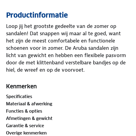
Productinformatie
Loop jij het grootste gedeelte van de zomer op
sandalen! Dat snappen wij maar al te goed, want
het zijn de meest comfortabele en functionele
schoenen voor in zomer. De Aruba sandalen zijn
licht van gewicht en hebben een flexibele pasvorm
door de met klittenband verstelbare bandjes op de
hiel, de wreef en op de voorvoet.
De banden van de sandalen lopen door in de zool
Kenmerken
om slijtage op de naden tegen te gaan. Bij het
Specificaties
klittenband zit neopreen, een zacht en soepel
Materiaal & afwerking
materiaal, voor extra draagcomfort. De zeer lichte,
Functies & opties
rubberen profielzool zorgt voor stabilisatie op
Afmetingen & gewicht
ongelijke ondergrond. Voor welke kleur ga jij dit
Garantie & service
seizoen?
Overige kenmerken