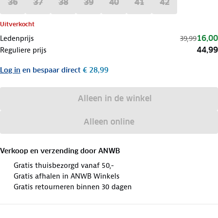
36
37
38
39
40
41
42
Uitverkocht
16,00
Ledenprijs
39,99
44,99
Reguliere prijs
Log in
en bespaar direct
€ 28,99
Alleen in de winkel
Alleen online
Verkoop en verzending door
ANWB
Gratis thuisbezorgd vanaf 50,-
Gratis afhalen in ANWB Winkels
Gratis retourneren binnen 30 dagen