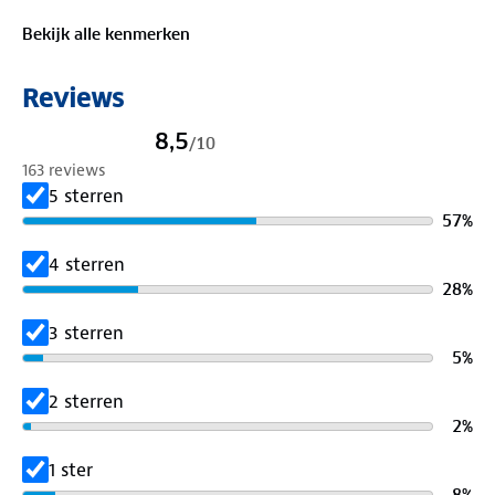
Verkrijgbaar in de maten 36-42 (36 alleen online).
Bekijk alle kenmerken
Reviews
8,5
/
10
163 reviews
5 sterren
57
%
4 sterren
28
%
3 sterren
5
%
2 sterren
2
%
1 ster
8
%