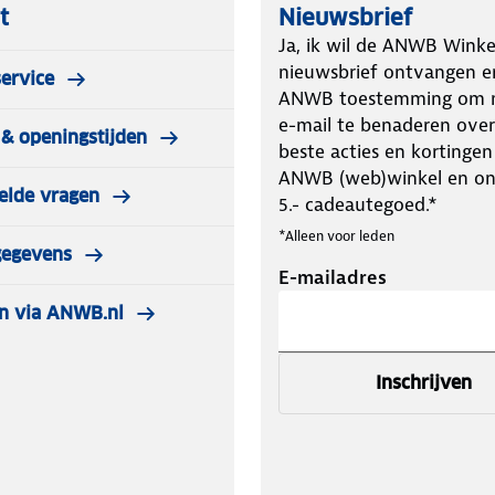
t
Nieuwsbrief
Ja, ik wil de ANWB Winke
nieuwsbrief ontvangen e
ervice
ANWB toestemming om m
e-mail te benaderen over
& openingstijden
beste acties en kortingen
ANWB (web)winkel en o
elde vragen
5.- cadeautegoed.*
*Alleen voor leden
gegevens
E-mailadres
n via ANWB.nl
Inschrijven