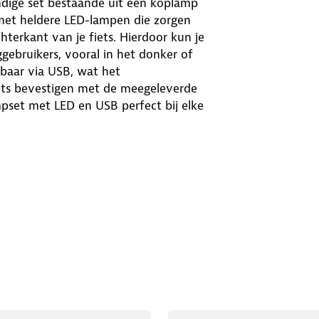
dige set bestaande uit een koplamp
t met heldere LED-lampen die zorgen
terkant van je fiets. Hierdoor kun je
gebruikers, vooral in het donker of
baar via USB, wat het
iets bevestigen met de meegeleverde
pset met LED en USB perfect bij elke
rtrouwen op pad te gaan, wetende dat
unt opladen voor je volgende rit.