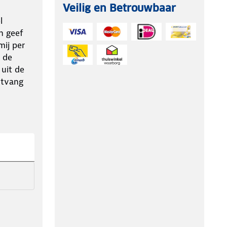
Veilig en Betrouwbaar
l
n geef
ij per
 de
 uit de
ntvang