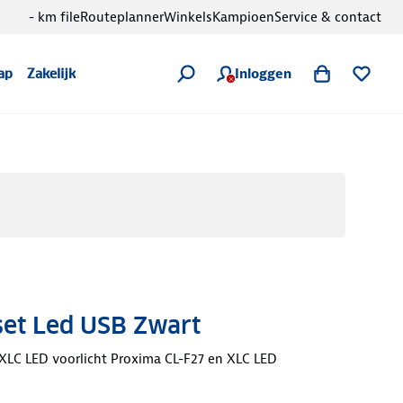
- km file
Routeplanner
Winkels
Kampioen
Service & contact
Inloggen
ap
Zakelijk
et Led USB Zwart
 XLC LED voorlicht Proxima CL-F27 en XLC LED