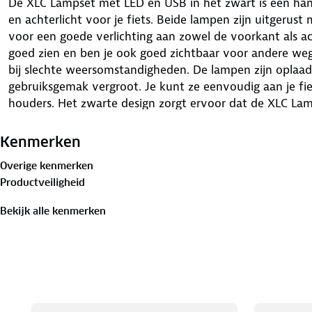
De XLC Lampset met LED en USB in het zwart is een han
en achterlicht voor je fiets. Beide lampen zijn uitgerus
voor een goede verlichting aan zowel de voorkant als ach
goed zien en ben je ook goed zichtbaar voor andere weg
bij slechte weersomstandigheden. De lampen zijn oplaad
gebruiksgemak vergroot. Je kunt ze eenvoudig aan je f
houders. Het zwarte design zorgt ervoor dat de XLC Lam
fiets past. Kies voor deze lampset om veilig en met ve
je goed zichtbaar bent en je de batterijen gemakkelijk k
Kenmerken
Overige kenmerken
Productveiligheid
Bekijk alle kenmerken