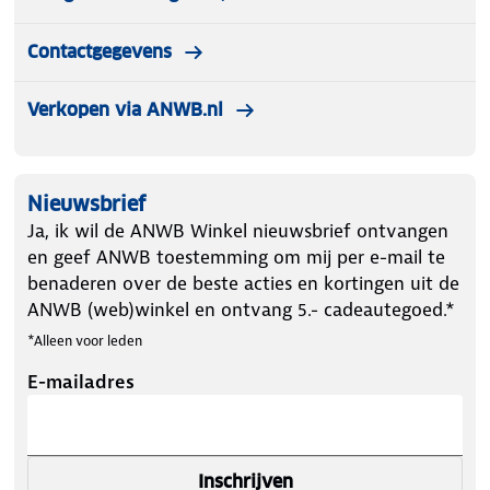
met schouderpads
- Verstelbare duwstang, rugleuning en voetsteun
Contactgegevens
- Inclusief ruime boodschappenmand, autostoel
adapterset, beenkap (voetenzak) en regenhoes
Verkopen via ANWB.nl
Afmetingen & Gewicht
- Afmetingen uitgeklapt: 100 x 53 x 94 cm (HxBxL)
Nieuwsbrief
- Afmetingen ingeklapt: 73 x 53 x 35 cm (HxBxL)
Ja, ik wil de ANWB Winkel nieuwsbrief ontvangen
- Gewicht: 7.5 kg
en geef ANWB toestemming om mij per e-mail te
benaderen over de beste acties en kortingen uit de
ANWB (web)winkel en ontvang 5.- cadeautegoed.*
*Alleen voor leden
E-mailadres
Inschrijven