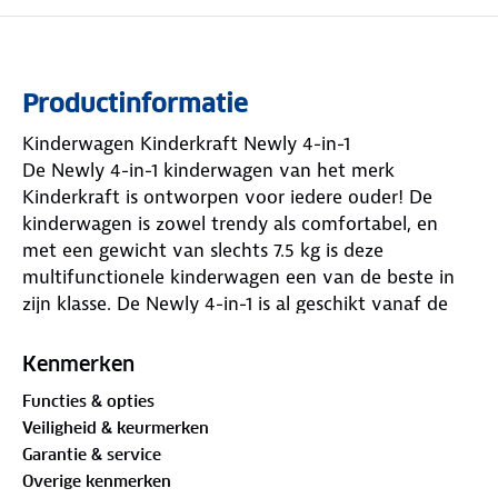
Productinformatie
Kinderwagen Kinderkraft Newly 4-in-1
De Newly 4-in-1 kinderwagen van het merk
Kinderkraft is ontworpen voor iedere ouder! De
kinderwagen is zowel trendy als comfortabel, en
met een gewicht van slechts 7.5 kg is deze
multifunctionele kinderwagen een van de beste in
zijn klasse. De Newly 4-in-1 is al geschikt vanaf de
geboorte (tot 22 kg) en komt inclusief een
bijpassende I-Size autostoel met isofixbase.
Kenmerken
In de ruime reiswieg kan je kleintje vanaf de
Functies & opties
geboorte heerlijk dutten. Hij beschikt over een
Veiligheid & keurmerken
mooie zonnekap en dekje, zodat je kindje lekker
Garantie & service
geborgen en beschermd in de kinderwagen
Overige kenmerken
ligt. Wanneer je kindje wat groter wordt en