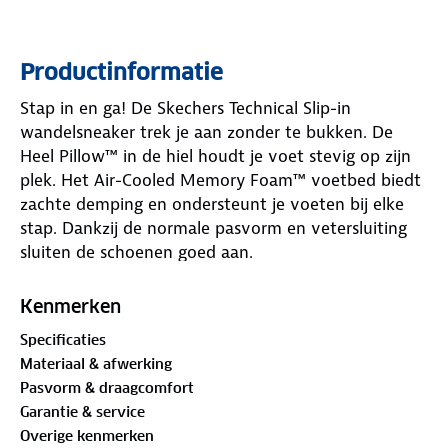
Productinformatie
Stap in en ga! De Skechers Technical Slip-in
wandelsneaker trek je aan zonder te bukken. De
Heel Pillow™ in de hiel houdt je voet stevig op zijn
plek. Het Air-Cooled Memory Foam™ voetbed biedt
zachte demping en ondersteunt je voeten bij elke
stap. Dankzij de normale pasvorm en vetersluiting
sluiten de schoenen goed aan.
Het ademende bovenwerk helpt je voeten fris te
Kenmerken
blijven. De flexibele profielzool geeft grip op
Specificaties
verschillende ondergronden. De hakhoogte van 3.8
Materiaal & afwerking
cm zorgt voor extra ondersteuning. De navy kleur
Pasvorm & draagcomfort
en het herkenbare Skechers® logo geven deze
Garantie & service
sneakers een sportieve uitstraling. Een korte
Overige kenmerken
wandeling of een langere tocht? Met deze