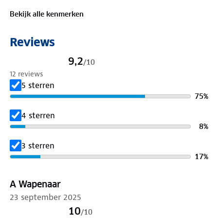
wandelsneakers ben je er helemaal klaar voor!
Bekijk alle kenmerken
Reviews
9,2
/
10
12 reviews
5 sterren
75
%
4 sterren
8
%
3 sterren
17
%
A Wapenaar
23 september 2025
10
/
10