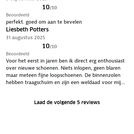
gebruik. Het lijkt er helaas op dat de schoenen bij
10
/
10
het lopen wat naar binnen zakken. Dat euvel heb ik
Beoordeeld
jaren geleden ook eens ondervonden bij
perfekt. goed om aan te bevelen
hardloopschoenen van Brooks. Hopelijk wordt het
Liesbeth Potters
na verloop van tijd niet erger.
31 augustus 2025
10
/
10
Beoordeeld
Voor het eerst in jaren ben ik direct erg enthousiast
over nieuwe schoenen. Niets inlopen, geen blaren
maar meteen fijne loopschoenen. De binnenzolen
hebben traagschuim en zijn een weldaad voor mijn
voeten. Ik ben echt heel enthousiast, deze schoenen
zijn een absolute aanrader.
Laad de volgende 5 reviews