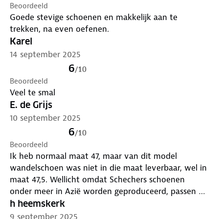
Beoordeeld
Goede stevige schoenen en makkelijk aan te
trekken, na even oefenen.
Karel
14 september 2025
6
/
10
Beoordeeld
Veel te smal
E. de Grijs
10 september 2025
6
/
10
Beoordeeld
Ik heb normaal maat 47, maar van dit model
wandelschoen was niet in die maat leverbaar, wel in
maat 47,5. Wellicht omdat Schechers schoenen
onder meer in Azië worden geproduceerd, passen ze
toch prima. Het zonder veters te hoeven strikken in
h heemskerk
de schoen kunnen glijden is wel gemakkelijk bij het
9 september 2025