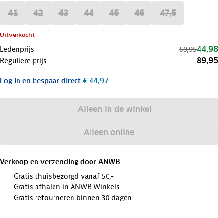
41
42
43
44
45
46
47,5
Uitverkocht
44,98
Ledenprijs
89,95
89,95
Reguliere prijs
Log in
en bespaar direct
€ 44,97
Alleen in de winkel
Alleen online
Verkoop en verzending door
ANWB
Gratis thuisbezorgd vanaf 50,-
Gratis afhalen in ANWB Winkels
Gratis retourneren binnen 30 dagen