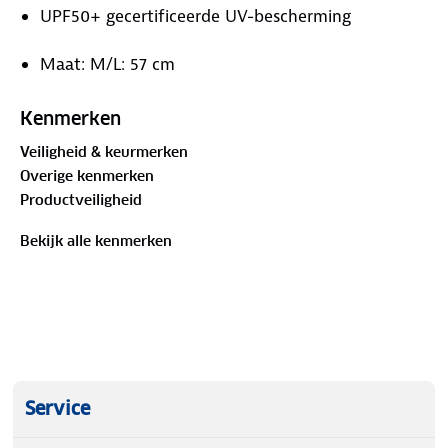
UPF50+ gecertificeerde UV-bescherming
Maat: M/L: 57 cm
Hoogte kroon: 11 cm
Kenmerken
Veiligheid & keurmerken
Breedte rand: 10 cm
Overige kenmerken
Productveiligheid
70% Papiervezel, 30% Polyester
Bekijk alle kenmerken
Alleen vlekwasbaar. Voorzichtig behandelen
Eenvoudige maataanpassing met trekkoord
Service