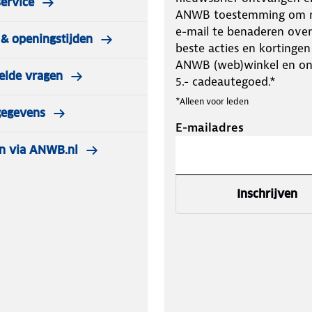
ervice
.
ANWB toestemming om m
e-mail te benaderen over
& openingstijden
beste acties en kortingen
ANWB (web)winkel en o
elde vragen
idstraining, maar de meeste kinderen
5.- cadeautegoed.*
 langer droge luiers of stilletjes in
*Alleen voor leden
t je kunt starten met de training.
gegevens
E-mailadres
bijvoorbeeld niet net voor een
n via ANWB.nl
euk design van My Carry Potty en
ervaring.
Inschrijven
 leuker en handiger, zowel thuis als