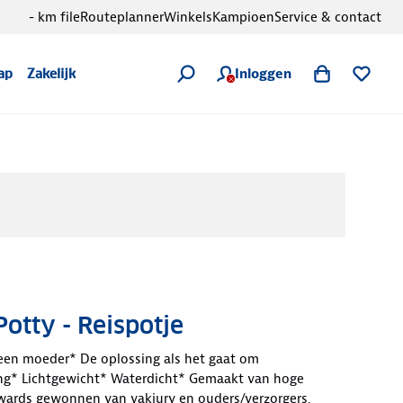
- km file
Routeplanner
Winkels
Kampioen
Service & contact
Inloggen
ap
Zakelijk
otty - Reispotje
een moeder* De oplossing als het gaat om
ning* Lichtgewicht* Waterdicht* Gemaakt van hoge
Awards gewonnen van vakjury en ouders/verzorgers,