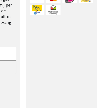
ij per
 de
 uit de
ntvang