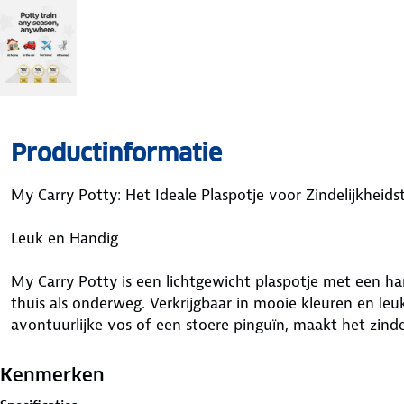
Productinformatie
My Carry Potty: Het Ideale Plaspotje voor Zindelijkheids
Leuk en Handig
My Carry Potty is een lichtgewicht plaspotje met een h
thuis als onderweg. Verkrijgbaar in mooie kleuren en leuk
avontuurlijke vos of een stoere pinguïn, maakt het zinde
potje is volledig lekvrij en geurdicht af te sluiten, waa
nemen zonder zorgen.
Kenmerken