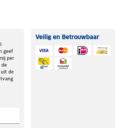
Veilig en Betrouwbaar
l
n geef
ij per
 de
 uit de
ntvang