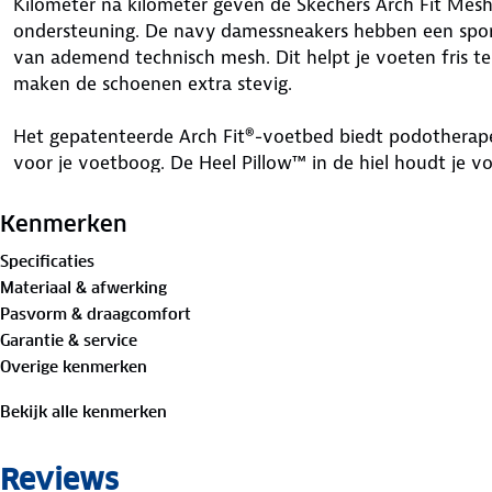
Kilometer na kilometer geven de Skechers Arch Fit Mesh
ondersteuning. De navy damessneakers hebben een spor
van ademend technisch mesh. Dit helpt je voeten fris te 
maken de schoenen extra stevig.
Het gepatenteerde Arch Fit®-voetbed biedt podotherape
voor je voetboog. De Heel Pillow™ in de hiel houdt je voe
responsieve ULTRA GO®-demping voelt elke wandeling li
Kenmerken
De flexibele buitenzool zorgt voor grip op verschillend
Specificaties
wandeling gooi je ze gewoon in de wasmachine. Zo blijve
Materiaal & afwerking
Fit® logodetails maken de sneakers helemaal af. Tijd om
Pasvorm & draagcomfort
Garantie & service
Overige kenmerken
Bekijk alle kenmerken
Reviews