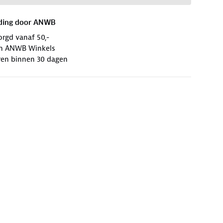
ding door
ANWB
orgd vanaf 50,-
 in ANWB Winkels
ren binnen 30 dagen