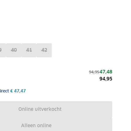
9
40
41
42
47,48
94,95
94,95
irect
€ 47,47
Online uitverkocht
Alleen online