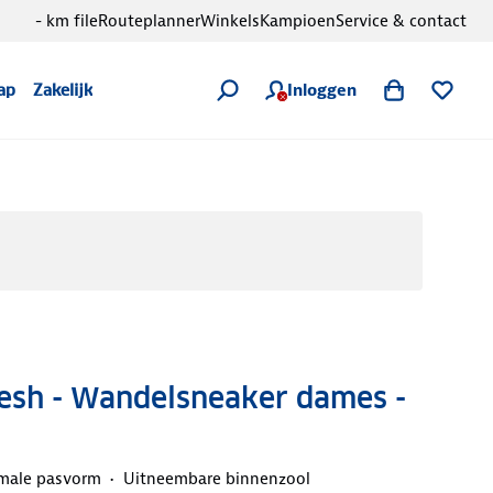
- km file
Routeplanner
Winkels
Kampioen
Service & contact
Inloggen
ap
Zakelijk
Mesh - Wandelsneaker dames -
male pasvorm
Uitneembare binnenzool