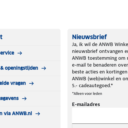
t
Nieuwsbrief
Ja, ik wil de ANWB Winke
nieuwsbrief ontvangen e
ervice
ANWB toestemming om m
e-mail te benaderen over
& openingstijden
beste acties en kortingen
ANWB (web)winkel en o
elde vragen
5.- cadeautegoed.*
*Alleen voor leden
gegevens
E-mailadres
n via ANWB.nl