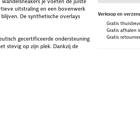
 wandelsneakers je voeten de juiste
tieve uitstraling en een bovenwerk
Verkoop en verzen
blijven. De synthetische overlays
Gratis thuisbez
Gratis afhalen
Gratis retourne
utisch gecertificeerde ondersteuning
t stevig op zijn plek. Dankzij de
cht en soepel aan.
e ondergronden. Na een lange
n ze langer fris. Skechers® en Arch
 op pad te gaan!