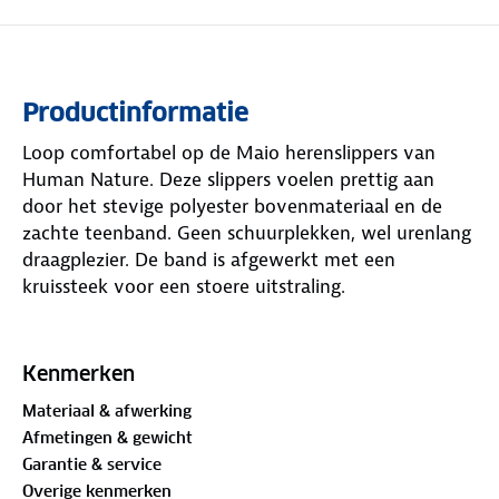
Productinformatie
Loop comfortabel op de Maio herenslippers van
Human Nature. Deze slippers voelen prettig aan
door het stevige polyester bovenmateriaal en de
zachte teenband. Geen schuurplekken, wel urenlang
draagplezier. De band is afgewerkt met een
kruissteek voor een stoere uitstraling.
De binnenzool met kurkachtige afwerking biedt een
natuurlijk en licht gevoel bij elke stap. De zool met
Kenmerken
reliëfstructuur zorgt voor goede grip. De slippers,
Materiaal & afwerking
verkrijgbaar in kaki, zwart en bruin, passen bij al
Afmetingen & gewicht
jouw zomerse momenten. Maak je zomer compleet
Garantie & service
en kies voor de Maio slippers.
Overige kenmerken