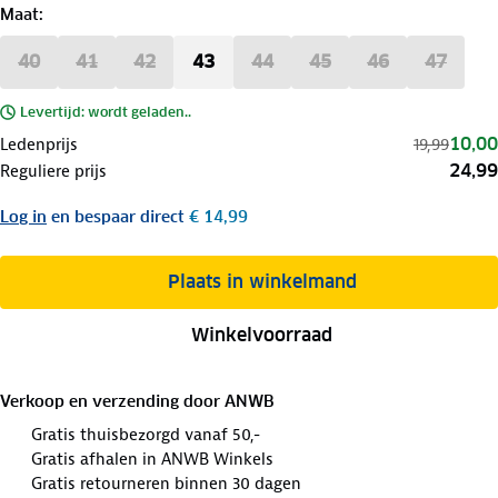
Maat
:
40
41
42
43
44
45
46
47
Levertijd: wordt geladen..
10,00
Ledenprijs
19,99
24,99
Reguliere prijs
Log in
en bespaar direct
€ 14,99
Plaats in winkelmand
Winkelvoorraad
Verkoop en verzending door
ANWB
Gratis thuisbezorgd vanaf 50,-
Gratis afhalen in ANWB Winkels
Gratis retourneren binnen 30 dagen