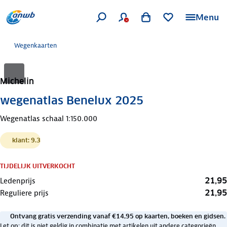
Menu
Wegenkaarten
Michelin
wegenatlas Benelux 2025
Wegenatlas schaal 1:150.000
klant: 9.3
TIJDELIJK UITVERKOCHT
21,95
Ledenprijs
21,95
Reguliere prijs
Ontvang gratis verzending vanaf €14,95 op kaarten, boeken en gidsen.
Let op: dit is niet geldig in combinatie met artikelen uit andere categorieën.