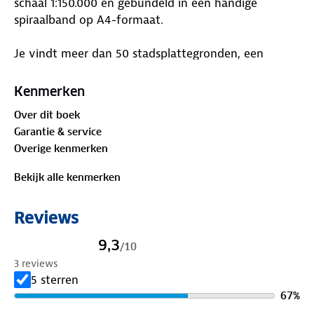
schaal 1:150.000 en gebundeld in een handige
spiraalband op A4-formaat.
Je vindt meer dan 50 stadsplattegronden, een
uitgebreide legenda en een volledige
plaatsnamenindex. Dit maakt het eenvoudig om
Kenmerken
zowel stedelijke als landelijke gebieden te verkennen
Over dit boek
en je route zorgvuldig te plannen. Welke plek ga jij
Garantie & service
als eerste ontdekken?
Overige kenmerken
Bekijk alle kenmerken
Reviews
9,3
/
10
3 reviews
5 sterren
67
%