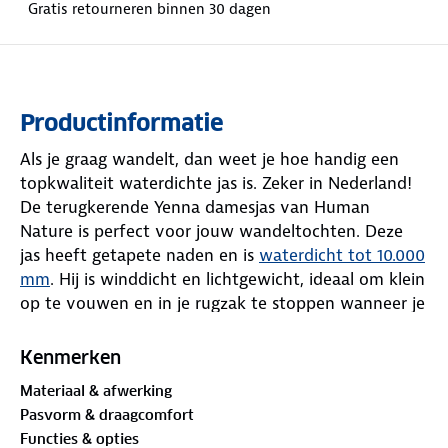
Gratis retourneren binnen 30 dagen
Productinformatie
Als je graag wandelt, dan weet je hoe handig een
topkwaliteit waterdichte jas is. Zeker in Nederland!
De terugkerende Yenna damesjas van Human
Nature is perfect voor jouw wandeltochten. Deze
jas heeft getapete naden en is
waterdicht tot 10.000
mm
. Hij is winddicht en lichtgewicht, ideaal om klein
op te vouwen en in je rugzak te stoppen wanneer je
hem niet draagt.
Kenmerken
De jas heeft een meshvoering en geen vulling, wat
Materiaal & afwerking
hem geschikt maakt als extra laagje tegen regen en
Pasvorm & draagcomfort
wind. Als je het koud hebt, kun je de jas combineren
Functies & opties
met een fleecevest, donsjas of gebreide trui. Pas de