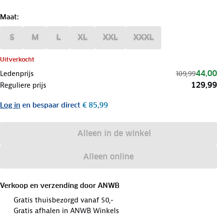
Maat
:
S
M
L
XL
XXL
XXXL
Uitverkocht
44,00
Ledenprijs
109,99
129,99
Reguliere prijs
Log in
en bespaar direct
€ 85,99
Alleen in de winkel
Alleen online
Verkoop en verzending door
ANWB
Gratis thuisbezorgd vanaf 50,-
Gratis afhalen in ANWB Winkels