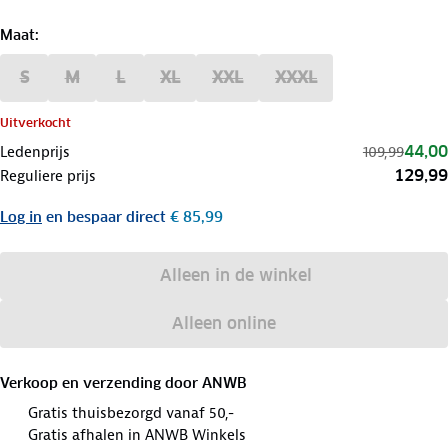
Maat
:
S
M
L
XL
XXL
XXXL
Uitverkocht
44,00
Ledenprijs
109,99
129,99
Reguliere prijs
Log in
en bespaar direct
€ 85,99
Alleen in de winkel
Alleen online
Verkoop en verzending door
ANWB
Gratis thuisbezorgd vanaf 50,-
Gratis afhalen in ANWB Winkels