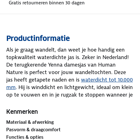
Gratis retourneren binnen 30 dagen
Productinformatie
Als je graag wandelt, dan weet je hoe handig een
topkwaliteit waterdichte jas is. Zeker in Nederland!
De terugkerende Yenna damesjas van Human
Nature is perfect voor jouw wandeltochten. Deze
jas heeft getapete naden en is
waterdicht tot 10.000
mm
. Hij is winddicht en lichtgewicht, ideaal om klein
op te vouwen en in je rugzak te stoppen wanneer je
hem niet draagt.
Kenmerken
De jas heeft een meshvoering en geen vulling, wat
Materiaal & afwerking
hem geschikt maakt als extra laagje tegen regen en
Pasvorm & draagcomfort
wind. Als je het koud hebt, kun je de jas combineren
Functies & opties
met een fleecevest, donsjas of gebreide trui. Pas de