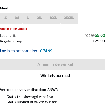
Maat
:
S
M
L
XL
XXL
XXXL
Alleen in de winkel
55,00
Ledenprijs
109,99
129,99
Reguliere prijs
Log in
en bespaar direct
€ 74,99
Alleen in de winkel
Winkelvoorraad
Verkoop en verzending door
ANWB
Gratis thuisbezorgd vanaf 50,-
Gratis afhalen in ANWB Winkels