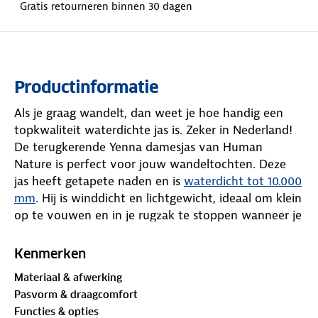
Gratis retourneren binnen 30 dagen
Productinformatie
Als je graag wandelt, dan weet je hoe handig een
topkwaliteit waterdichte jas is. Zeker in Nederland!
De terugkerende Yenna damesjas van Human
Nature is perfect voor jouw wandeltochten. Deze
jas heeft getapete naden en is
waterdicht tot 10.000
mm
. Hij is winddicht en lichtgewicht, ideaal om klein
op te vouwen en in je rugzak te stoppen wanneer je
hem niet draagt.
Kenmerken
De jas heeft een meshvoering en geen vulling, wat
Materiaal & afwerking
hem geschikt maakt als extra laagje tegen regen en
Pasvorm & draagcomfort
wind. Als je het koud hebt, kun je de jas combineren
Functies & opties
met een fleecevest, donsjas of gebreide trui. Pas de