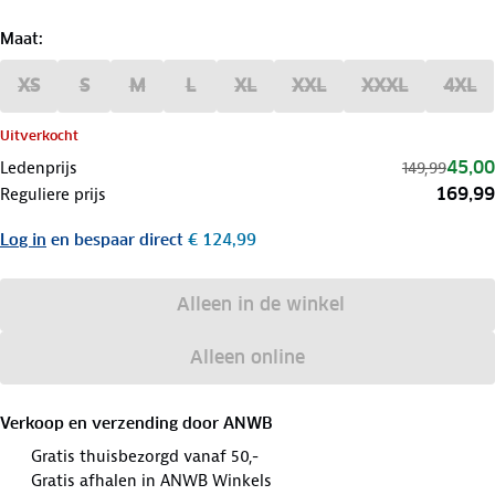
Maat
:
XS
S
M
L
XL
XXL
XXXL
4XL
Uitverkocht
45,00
Ledenprijs
149,99
169,99
Reguliere prijs
Log in
en bespaar direct
€ 124,99
Alleen in de winkel
Alleen online
Verkoop en verzending door
ANWB
Gratis thuisbezorgd vanaf 50,-
Gratis afhalen in ANWB Winkels