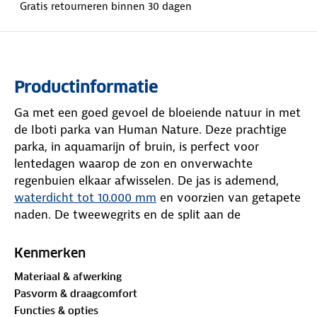
Gratis retourneren binnen 30 dagen
Productinformatie
Ga met een goed gevoel de bloeiende natuur in met
de Iboti parka van Human Nature. Deze prachtige
parka, in aquamarijn of bruin, is perfect voor
lentedagen waarop de zon en onverwachte
regenbuien elkaar afwisselen. De jas is ademend,
waterdicht tot 10.000 mm
en voorzien van getapete
naden. De tweewegrits en de split aan de
achterkant zorgen ervoor dat je optimaal kunt
bewegen. Achter de YKK-rits zit een windvanger.
Kenmerken
Materiaal & afwerking
De verstelbare capuchon en manchetten zorgen
Pasvorm & draagcomfort
voor een comfortabele pasvorm. Met maar liefst
Functies & opties
acht zakken - steekzakken, een borstzakje en