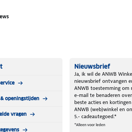
iews
t
Nieuwsbrief
Ja, ik wil de ANWB Winke
nieuwsbrief ontvangen e
ervice
ANWB toestemming om m
e-mail te benaderen over
& openingstijden
beste acties en kortingen
ANWB (web)winkel en o
elde vragen
5.- cadeautegoed.*
*Alleen voor leden
gegevens