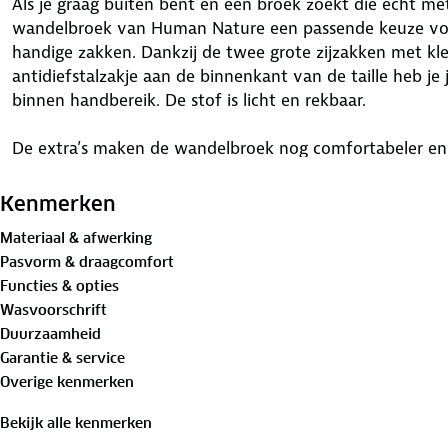
Als je graag buiten bent en een broek zoekt die écht m
wandelbroek van Human Nature een passende keuze voo
handige zakken. Dankzij de twee grote zijzakken met kl
antidiefstalzakje aan de binnenkant van de taille heb je 
binnen handbereik. De stof is licht en rekbaar.
De extra’s maken de wandelbroek nog comfortabeler en 
riem bij, zodat de broek precies zit zoals jij wilt. De br
broekzakreflectie, wat jouw veiligheid ten goede komt.
Kenmerken
gecertificeerd
. GOTS staat voor Global Organic Textile 
Materiaal & afwerking
norm voor biologische vezels. Kies jij voor de beige of n
Pasvorm & draagcomfort
Functies & opties
Materiaal
Wasvoorschrift
98%
biologisch katoen
, 2% elastaan
Duurzaamheid
Voering: 100% katoen
Garantie & service
Overige kenmerken
Is je kleding aan vervanging toe? Lever het in bij onze 
bestemming aan.
Bekijk alle kenmerken