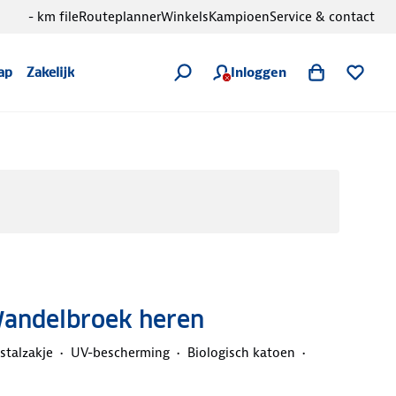
- km file
Routeplanner
Winkels
Kampioen
Service & contact
Inloggen
ap
Zakelijk
Wandelbroek heren
stalzakje
UV-bescherming
Biologisch katoen
d