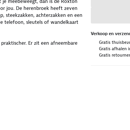
et je meebeweegt, dan is de Roxton
r jou. De herenbroek heeft zeven
ep, steekzakken, achterzakken en een
je telefoon, sleutels of wandelkaart
Verkoop en verzen
Gratis thuisbez
praktischer. Er zit een afneembare
Gratis afhalen
oek beschikt over een uitvouwbare
Gratis retourne
 De wandelbroek is
GOTS-
Standard, een wereldwijd erkende
avy-variant?
winkels. Wij geven er een nieuwe