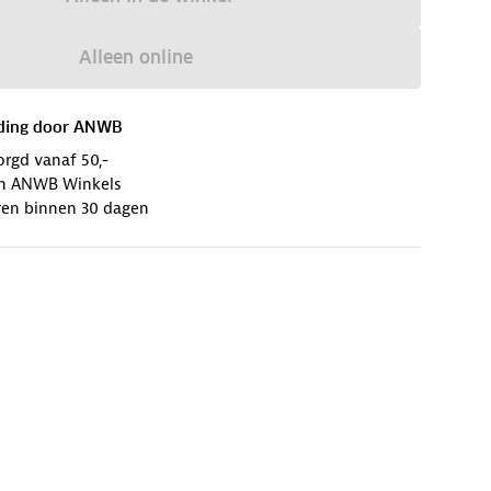
Alleen online
ding door
ANWB
orgd vanaf 50,-
 in ANWB Winkels
ren binnen 30 dagen