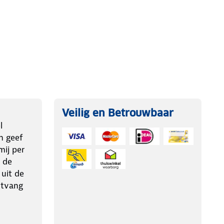
Veilig en Betrouwbaar
l
n geef
ij per
 de
 uit de
ntvang