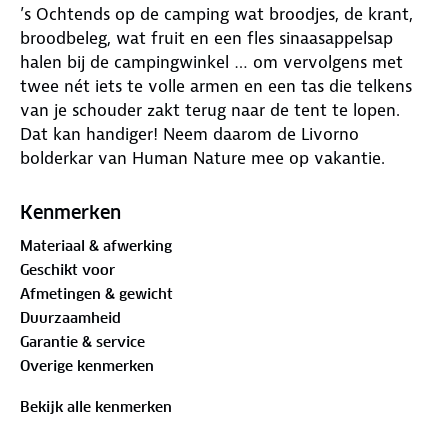
’s Ochtends op de camping wat broodjes, de krant,
broodbeleg, wat fruit en een fles sinaasappelsap
halen bij de campingwinkel … om vervolgens met
twee nét iets te volle armen en een tas die telkens
van je schouder zakt terug naar de tent te lopen.
Dat kan handiger! Neem daarom de Livorno
bolderkar van Human Nature mee op vakantie.
De bolderkar heeft een stevige, losse, opvouwbare
Kenmerken
bodem, twee zwenkbare voorwielen en vier vakken
Materiaal & afwerking
voor het opbergen van bijvoorbeeld een drinkfles.
Geschikt voor
De stof bestaat uit gerecyclede PET-flessen. Na
Afmetingen & gewicht
gebruik vouw je hem snel op. Ook ideaal om spullen
Duurzaamheid
in mee te nemen naar het strand.
Garantie & service
Overige kenmerken
Maak je Human Nature bolderkar compleet met de
tafeltop
: perfect als vlakke ondergrond tijdens een
Bekijk alle kenmerken
picknick. Bescherm je opvouwbare bolderkar tegen
regen, stof en wind met de
regenhoes
van Human