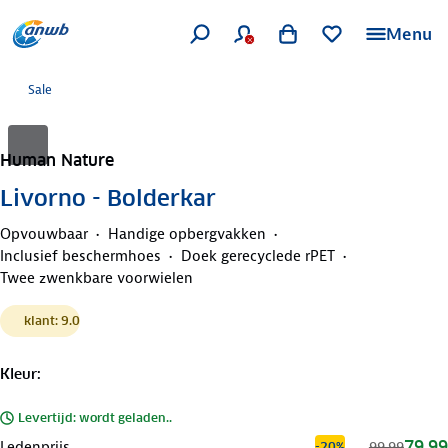
Menu
Sale
Human Nature
Livorno - Bolderkar
Opvouwbaar
Handige opbergvakken
Inclusief beschermhoes
Doek gerecyclede rPET
Twee zwenkbare voorwielen
klant: 9.0
Kleur
:
Levertijd: wordt geladen..
79,99
Ledenprijs
99,99
-20%