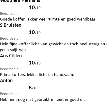
Wouthera Hermans
10
/
10
Beoordeeld
Goede koffer, lekker veel ruimte en goed wendbaar
S Bruisten
10
/
10
Beoordeeld
Hele fijne koffer licht van gewicht en toch heel stevig en de vier wieltjes lopen zeer soepel
geen spijt van
Ans Cöllen
10
/
10
Beoordeeld
Prima koffers, lekker licht en handzaam.
Anton
8
/
10
Beoordeeld
Heb hem nog niet gebruikt mr ziet er goed uit