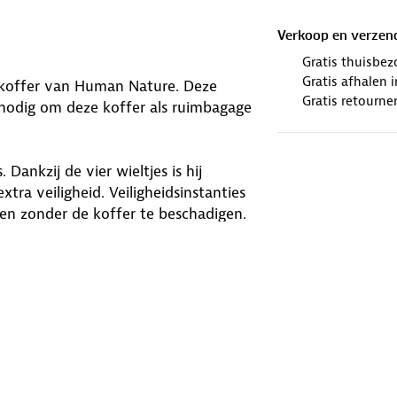
Verkoop en verzen
Gratis thuisbez
Gratis afhalen
ers koffer van Human Nature. Deze
Gratis retourne
s nodig om deze koffer als ruimbagage
 Dankzij de vier wieltjes is hij
tra veiligheid. Veiligheidsinstanties
nen zonder de koffer te beschadigen.
ffer en zijn je spullen weer
ffer kan worden uitgebreid voor
ed PET
. Kies uit drie kleuren:
je het leukst vindt!