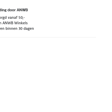
ding door
ANWB
orgd vanaf 50,-
 in ANWB Winkels
ren binnen 30 dagen