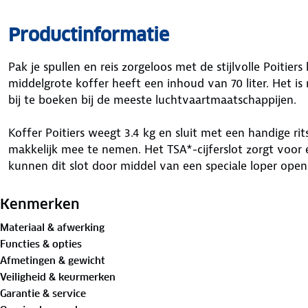
Productinformatie
Pak je spullen en reis zorgeloos met de stijlvolle Poiti
middelgrote koffer heeft een inhoud van 70 liter. Het i
bij te boeken bij de meeste luchtvaartmaatschappijen.
Koffer Poitiers weegt 3.4 kg en sluit met een handige rits.
makkelijk mee te nemen. Het TSA*-cijferslot zorgt voor ex
kunnen dit slot door middel van een speciale loper ope
Nadat ze de koffer hebben gecontroleerd sluiten ze de ko
beveiligd.
Kenmerken
Materiaal & afwerking
Heb je op de terugweg souvenirs? Geen probleem, de ko
Functies & opties
meer ruimte. De softcasekoffer is gemaakt van
gerecycl
Afmetingen & gewicht
Antraciet, licht bordeaux of groen. Ga voor de kleur die 
Veiligheid & keurmerken
Garantie & service
Specificaties koffer: