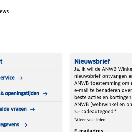
iews
t
Nieuwsbrief
Ja, ik wil de ANWB Winke
nieuwsbrief ontvangen e
ervice
ANWB toestemming om m
e-mail te benaderen over
& openingstijden
beste acties en kortingen
ANWB (web)winkel en o
elde vragen
5.- cadeautegoed.*
*Alleen voor leden
gegevens
E-mailadres