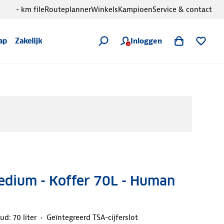
- km file
Routeplanner
Winkels
Kampioen
Service & contact
Inloggen
ap
Zakelijk
edium - Koffer 70L - Human
ud: 70 liter
Geïntegreerd TSA-cijferslot