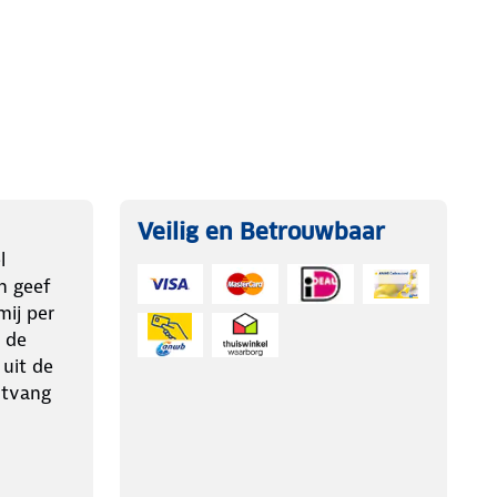
Veilig en Betrouwbaar
l
n geef
ij per
 de
 uit de
ntvang