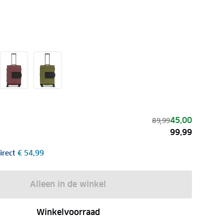
45,00
89,99
99,99
irect
€ 54,99
Alleen in de winkel
Winkelvoorraad