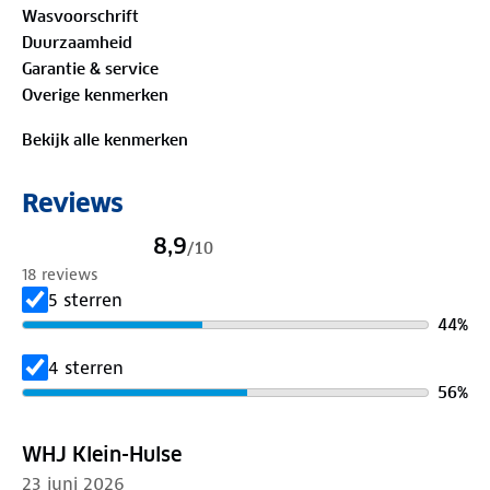
Wasvoorschrift
100%
biologisch katoen
Duurzaamheid
Garantie & service
Is je kleding aan vervanging toe? Lever het in bij
Overige kenmerken
onze winkels. Wij geven er een nieuwe bestemming
aan.
Bekijk alle kenmerken
Reviews
8,9
/
10
18 reviews
5 sterren
44
%
4 sterren
56
%
WHJ Klein-Hulse
23 juni 2026