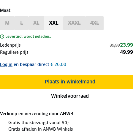
Maat
:
M
L
XL
XXL
XXXL
4XL
Levertijd: wordt geladen..
23,99
Ledenprijs
39,99
49,99
Reguliere prijs
Log in
en bespaar direct
€ 26,00
Plaats in winkelmand
Winkelvoorraad
Verkoop en verzending door
ANWB
Gratis thuisbezorgd vanaf 50,-
Gratis afhalen in ANWB Winkels