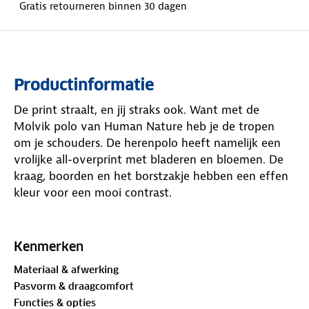
Gratis retourneren binnen 30 dagen
Productinformatie
De print straalt, en jij straks ook. Want met de
Molvik polo van Human Nature heb je de tropen
om je schouders. De herenpolo heeft namelijk een
vrolijke all-overprint met bladeren en bloemen. De
kraag, boorden en het borstzakje hebben een effen
kleur voor een mooi contrast.
De polo heeft een knoopsluiting met twee knopen.
Door de ademende stof zit hij heerlijk op warmere
Kenmerken
dagen. Hij voelt licht en comfortabel aan. Oranje of
Materiaal & afwerking
lichtblauw? De keuze is aan jou.
Pasvorm & draagcomfort
Functies & opties
Materiaal: