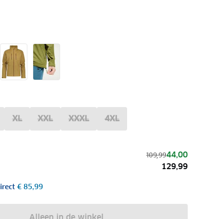
XL
XXL
XXXL
4XL
44,00
109,99
129,99
irect
€ 85,99
Alleen in de winkel