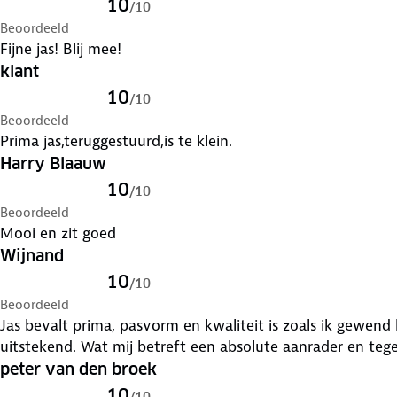
10
/
10
Beoordeeld
Fijne jas! Blij mee!
klant
10
/
10
Beoordeeld
Prima jas,teruggestuurd,is te klein.
Harry Blaauw
10
/
10
Beoordeeld
Mooi en zit goed
Wijnand
10
/
10
Beoordeeld
Jas bevalt prima, pasvorm en kwaliteit is zoals ik gewe
uitstekend. Wat mij betreft een absolute aanrader en tege
peter van den broek
10
/
10