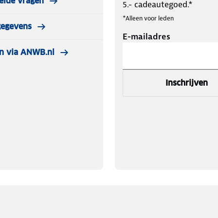
elde vragen
5.- cadeautegoed.*
*Alleen voor leden
gegevens
E-mailadres
n via ANWB.nl
Inschrijven