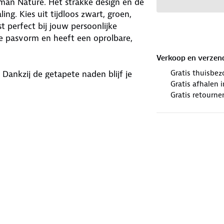
man Nature. Het strakke design en de
ing. Kies uit tijdloos zwart, groen,
st perfect bij jouw persoonlijke
ge pasvorm en heeft een oprolbare,
Verkoop en verzen
Gratis thuisbez
. Dankzij de getapete naden blijf je
Gratis afhalen
dichte eigenschappen en een
Gratis retourne
 je behaaglijk, ongeacht het weer. De
alans tussen isolatie en ventilatie.
ideaal maakt voor wisselvallig weer.
a comfort tijdens actieve
mfort en bescherming - je krijgt het