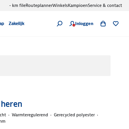
- km file
Routeplanner
Winkels
Kampioen
Service & contact
Inloggen
ap
Zakelijk
s heren
cht
Warmteregulerend
Gerecycled polyester
 mm