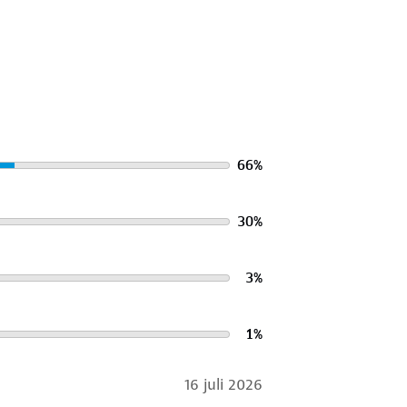
ud
. Gebruik een alkalivrij wasmiddel
ver het in bij onze winkels. Wij
66
%
30
%
3
%
1
%
16 juli 2026