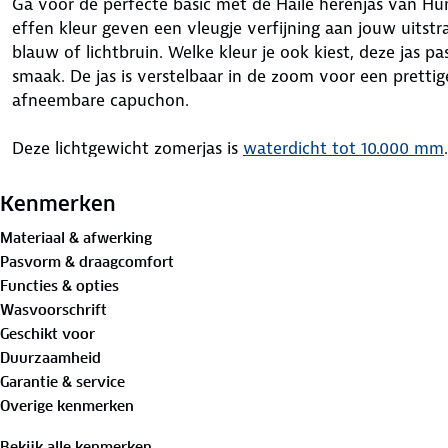
Ga voor de perfecte basic met de Haile herenjas van Hu
effen kleur geven een vleugje verfijning aan jouw uitstral
blauw of lichtbruin. Welke kleur je ook kiest, deze jas pa
smaak. De jas is verstelbaar in de zoom voor een pretti
afneembare capuchon.
Deze lichtgewicht zomerjas is
waterdicht tot 10.000 mm
beschermd tegen de meest intense regenbuien. De wind
windvanger achter de rits houden de kou buiten. Zo blijf
Kenmerken
jas heeft zes zakken en een uitvouwbare rugreflectie.
Materiaal & afwerking
Pasvorm & draagcomfort
De warmteregulerende technologie zorgt voor een goede b
Functies & opties
Hierdoor ben je nooit te warm of te koud, wat de Haile 
Wasvoorschrift
Het ademende vermogen en de rugventilatie bieden extr
Geschikt voor
momenten. Zo hoef je geen concessies te doen tussen co
Duurzaamheid
allebei.
Garantie & service
Overige kenmerken
Bewust onderweg met hergebruikt materiaal:
Buitenstof: 100%
gerecycled polyester
Bekijk alle kenmerken