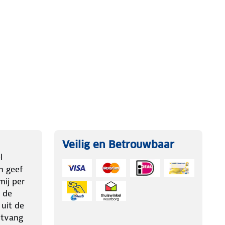
Veilig en Betrouwbaar
l
n geef
ij per
 de
 uit de
ntvang