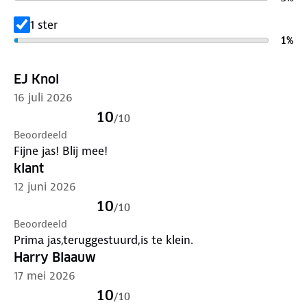
Verleng de levensduur van je kleding met goed
onderhoud
. Gebruik een alkalivrij wasmiddel en was
1 ster
op 30 graden. Is je kleding aan vervanging toe?
1
%
Lever het in bij onze winkels. Wij geven er een
nieuwe bestemming aan.
EJ Knol
16 juli 2026
10
/
10
Beoordeeld
Fijne jas! Blij mee!
klant
12 juni 2026
10
/
10
Beoordeeld
Prima jas,teruggestuurd,is te klein.
Harry Blaauw
17 mei 2026
10
/
10