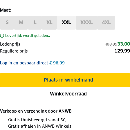
Maat
:
S
M
L
XL
XXL
XXXL
4XL
Levertijd: wordt geladen..
33,00
Ledenprijs
109,99
129,99
Reguliere prijs
Log in
en bespaar direct
€ 96,99
Plaats in winkelmand
Winkelvoorraad
Verkoop en verzending door
ANWB
Gratis thuisbezorgd vanaf 50,-
Gratis afhalen in ANWB Winkels