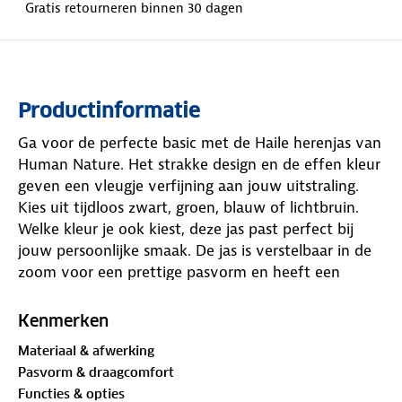
Gratis retourneren binnen 30 dagen
Productinformatie
Ga voor de perfecte basic met de Haile herenjas van
Human Nature. Het strakke design en de effen kleur
geven een vleugje verfijning aan jouw uitstraling.
Kies uit tijdloos zwart, groen, blauw of lichtbruin.
Welke kleur je ook kiest, deze jas past perfect bij
jouw persoonlijke smaak. De jas is verstelbaar in de
zoom voor een prettige pasvorm en heeft een
oprolbare, afneembare capuchon.
Kenmerken
Deze lichtgewicht zomerjas is
waterdicht tot 10.000
Materiaal & afwerking
mm
. Dankzij de getapete naden blijf je beschermd
Pasvorm & draagcomfort
tegen de meest intense regenbuien. De winddichte
Functies & opties
eigenschappen en een windvanger achter de rits