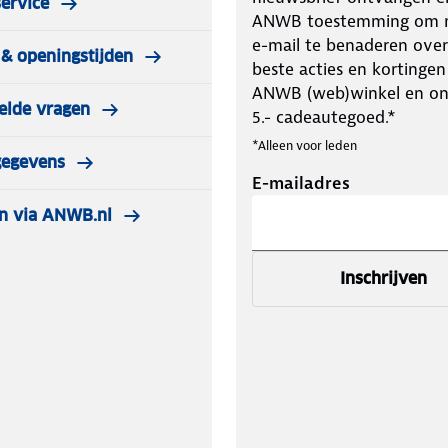
ervice
ANWB toestemming om m
e-mail te benaderen over
& openingstijden
beste acties en kortingen
ANWB (web)winkel en o
elde vragen
5.- cadeautegoed.*
*Alleen voor leden
gegevens
E-mailadres
n via ANWB.nl
Inschrijven