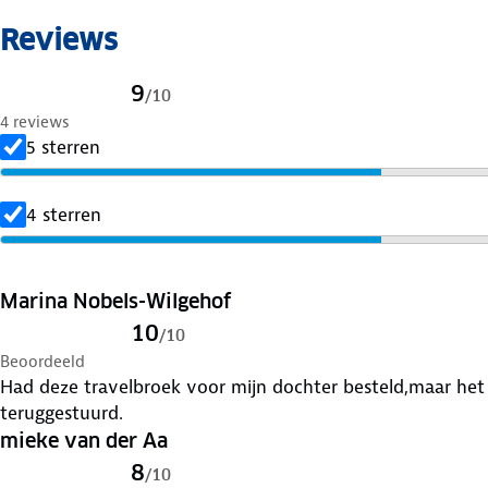
Reviews
9
/
10
4 reviews
5 sterren
4 sterren
Marina Nobels-Wilgehof
10
/
10
Beoordeeld
Had deze travelbroek voor mijn dochter besteld,maar het
teruggestuurd.
mieke van der Aa
8
/
10