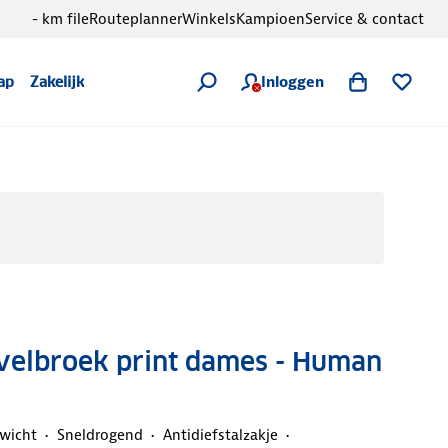
- km file
Routeplanner
Winkels
Kampioen
Service & contact
Inloggen
ap
Zakelijk
avelbroek print dames - Human
ewicht
Sneldrogend
Antidiefstalzakje