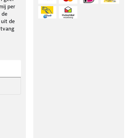
ij per
 de
 uit de
ntvang