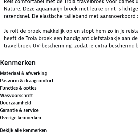
Reis comfortabel met de Troia travelbroek voor dames u
Nature. Deze aquamarijn broek met leuke print is licht
razendsnel. De elastische tailleband met aansnoerkoord 
Je rolt de broek makkelijk op en stopt hem zo in je reist
heeft de Troia broek een handig antidiefstalzakje aan d
travelbroek UV-bescherming, zodat je extra beschermd b
travelbroek is precies wat je nodig hebt voor onderweg e
Kenmerken
Bewust onderweg met hergebruikt materiaal:
Materiaal & afwerking
75% gerecycled polyamide, 25% elastaan
Pasvorm & draagcomfort
Functies & opties
Is je kleding aan vervanging toe? Lever het in bij onze 
Wasvoorschrift
bestemming aan.
Duurzaamheid
Garantie & service
Overige kenmerken
Bekijk alle kenmerken