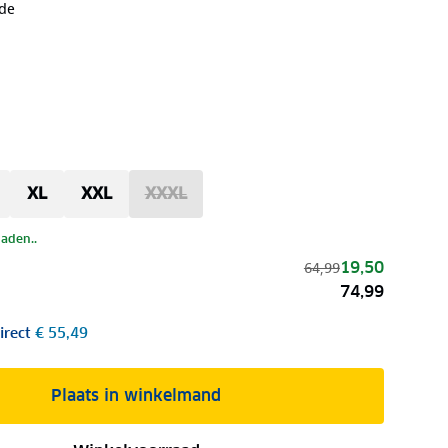
de
XL
XXL
XXXL
laden..
19,50
64,99
74,99
irect
€ 55,49
Plaats in winkelmand