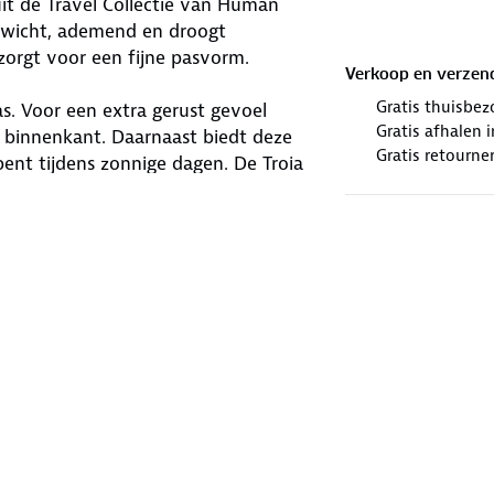
it de Travel Collectie van Human
gewicht, ademend en droogt
zorgt voor een fijne pasvorm.
Verkoop en verzen
Gratis thuisbez
as. Voor een extra gerust gevoel
Gratis afhalen
e binnenkant. Daarnaast biedt deze
Gratis retourne
ent tijdens zonnige dagen. De Troia
n op reis.
winkels. Wij geven er een nieuwe