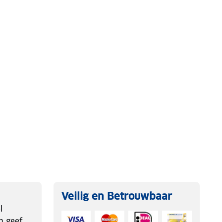
Veilig en Betrouwbaar
l
n geef