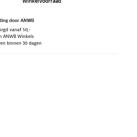
Winkelvoorraad
ding door
ANWB
orgd vanaf 50,-
 in ANWB Winkels
ren binnen 30 dagen