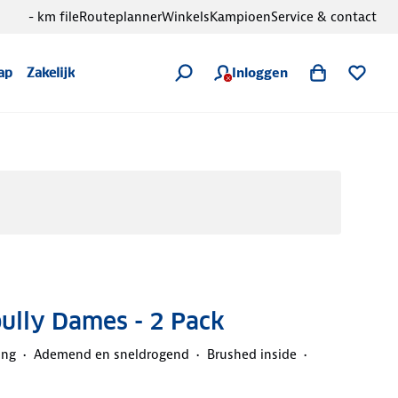
- km file
Routeplanner
Winkels
Kampioen
Service & contact
Inloggen
ap
Zakelijk
pully Dames - 2 Pack
ing
Ademend en sneldrogend
Brushed inside