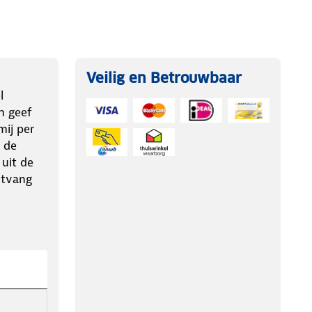
Veilig en Betrouwbaar
l
n geef
ij per
 de
 uit de
ntvang