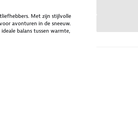
iefhebbers. Met zijn stijlvolle
t voor avonturen in de sneeuw.
 ideale balans tussen warmte,
erse omstandigheden begeeft. Of je nu
oon warm wilt blijven tijdens koude
n. Dankzij de beschikbare maten S, M,
wat zorgt voor een comfortabele