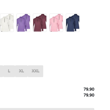
L
XL
XXL
79,90
79,90