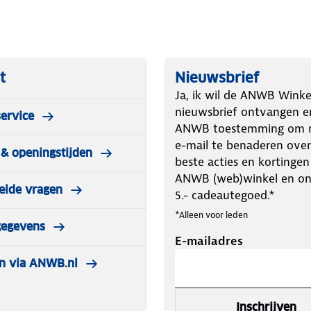
sport
t
Nieuwsbrief
lly zacht aanvoelt en je lekker warm
Ja, ik wil de ANWB Winke
nieuwsbrief ontvangen e
ervice
nare geurtjes
ANWB toestemming om m
sneeuw- en windstopper)
e-mail te benaderen over
& openingstijden
beste acties en kortingen
ANWB (web)winkel en o
elde vragen
5.- cadeautegoed.*
L) Inhoud van de verpakking Arctic
*Alleen voor leden
gegevens
E-mailadres
 in de verpakking:
n via ANWB.nl
Inschrijven