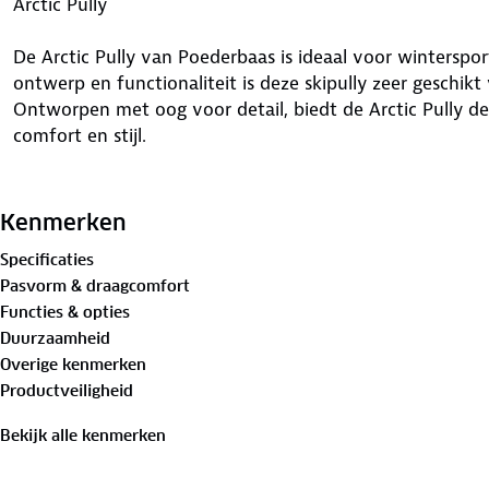
Arctic Pully
De Arctic Pully van Poederbaas is ideaal voor wintersportl
ontwerp en functionaliteit is deze skipully zeer geschik
Ontworpen met oog voor detail, biedt de Arctic Pully de
comfort en stijl.
Waar is deze Arctic Pully geschikt voor?
Kenmerken
Specificaties
De Arctic Pully is ideaal voor iedereen die zich in wint
Pasvorm & draagcomfort
gaat skiën, snowboarden, wandelen in de bergen of gew
Functies & opties
dagen, deze skipully is geschikt voor allerlei activiteite
Duurzaamheid
L, XL en XXL past deze perfect bij jouw lichaamsvorm, 
Overige kenmerken
pasvorm.
Productveiligheid
Bekijk alle kenmerken
Voordelen van deze Arctic Pully