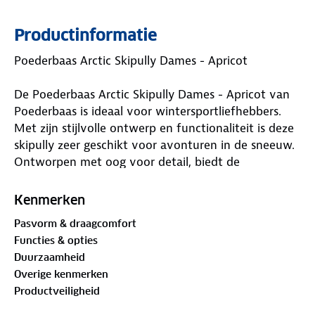
Productinformatie
Poederbaas Arctic Skipully Dames - Apricot
De Poederbaas Arctic Skipully Dames - Apricot van
Poederbaas is ideaal voor wintersportliefhebbers.
Met zijn stijlvolle ontwerp en functionaliteit is deze
skipully zeer geschikt voor avonturen in de sneeuw.
Ontworpen met oog voor detail, biedt de
Poederbaas Arctic Skipully Dames - Apricot de ideale
balans tussen warmte, comfort en stijl.
Kenmerken
Waar is deze Poederbaas Arctic Skipully Dames -
Pasvorm & draagcomfort
Apricot geschikt voor?
Functies & opties
Duurzaamheid
De Poederbaas Arctic Skipully Dames - Apricot is
Overige kenmerken
ideaal voor iedereen die zich in winterse
Productveiligheid
omstandigheden begeeft. Of je nu gaat skiën,
snowboarden, wandelen in de bergen of gewoon