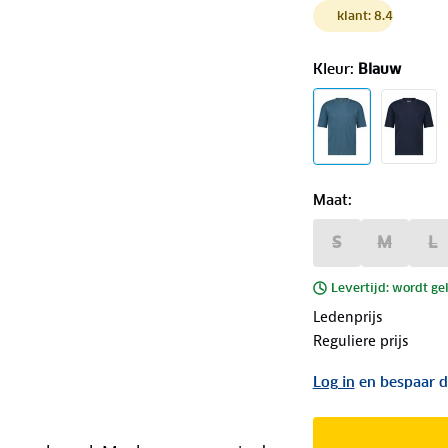
klant: 8.4
Kleur
:
Blauw
Maat
:
S
M
L
Levertijd: wordt ge
Ledenprijs
Reguliere prijs
Log in
en bespaar d