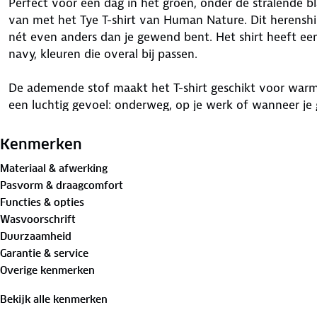
Perfect voor een dag in het groen, onder de stralende
van met het Tye T-shirt van Human Nature. Dit herenshirt 
nét even anders dan je gewend bent. Het shirt heeft een
navy, kleuren die overal bij passen.
De ademende stof maakt het T-shirt geschikt voor war
een luchtig gevoel: onderweg, op je werk of wanneer je g
vernieuwende shirt met ronde hals is klaar voor helde
Ervaar het zelf!
Kenmerken
Materiaal & afwerking
Materiaal:
Pasvorm & draagcomfort
100%
biologisch katoen
Functies & opties
Wasvoorschrift
Is je kleding aan vervanging toe? Lever het in bij onze 
Duurzaamheid
bestemming aan.
Garantie & service
Overige kenmerken
Bekijk alle kenmerken