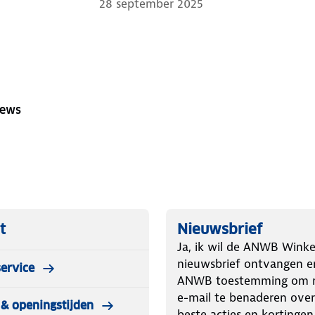
28 september 2025
iews
t
Nieuwsbrief
Ja, ik wil de ANWB Winke
nieuwsbrief ontvangen e
ervice
ANWB toestemming om m
e-mail te benaderen over
& openingstijden
beste acties en kortingen