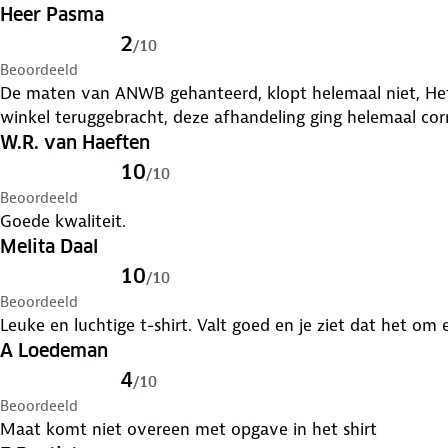
Heer Pasma
2
/
10
Beoordeeld
De maten van ANWB gehanteerd, klopt helemaal niet, Het
winkel teruggebracht, deze afhandeling ging helemaal corr
W.R. van Haeften
10
/
10
Beoordeeld
Goede kwaliteit.
Melita Daal
10
/
10
Beoordeeld
Leuke en luchtige t-shirt. Valt goed en je ziet dat het om 
A Loedeman
4
/
10
Beoordeeld
Maat komt niet overeen met opgave in het shirt