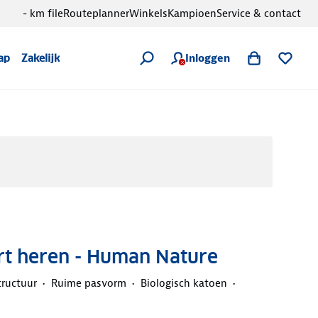
- km file
Routeplanner
Winkels
Kampioen
Service & contact
Inloggen
ap
Zakelijk
irt heren - Human Nature
tructuur
Ruime pasvorm
Biologisch katoen