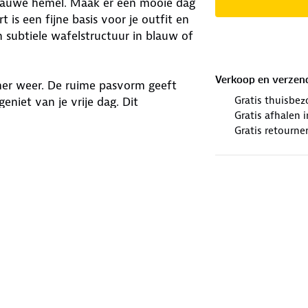
 blauwe hemel. Maak er een mooie dag
is een fijne basis voor je outfit en
 subtiele wafelstructuur in blauw of
Verkoop en verzen
mer weer. De ruime pasvorm geeft
Gratis thuisbez
eniet van je vrije dag. Dit
Gratis afhalen
re lentedagen en zonnige momenten.
Gratis retourne
winkels. Wij geven er een nieuwe