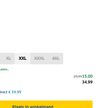
XL
XXL
XXXL
4XL
laden..
15,00
29,99
34,99
irect
€ 19,99
Plaats in winkelmand