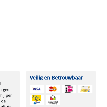
Veilig en Betrouwbaar
l
n geef
ij per
 de
 uit de