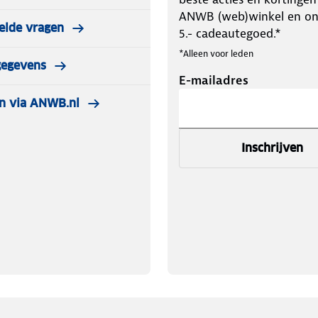
ANWB (web)winkel en o
elde vragen
5.- cadeautegoed.*
*Alleen voor leden
gegevens
E-mailadres
n via ANWB.nl
Inschrijven