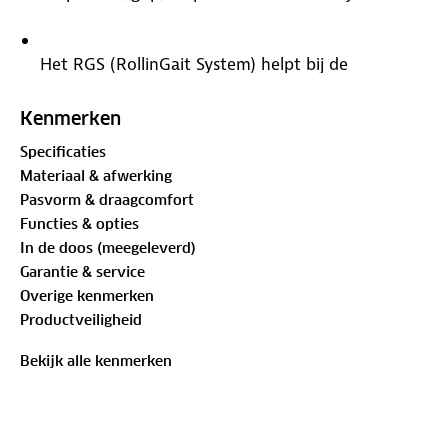
Het RGS (RollinGait System) helpt bij de
natuurlijke afwikkeling van de voet en gebruikt
de vrijgekomen energie voor de voorwaartse
Kenmerken
beweging.
Specificaties
Materiaal & afwerking
Waterproof Leer
Pasvorm & draagcomfort
Functies & opties
Het premium lederen bovenwerk zorgt voor een
In de doos (meegeleverd)
optimale pasvorm en biedt ademend vermogen
Garantie & service
en comfort.
Overige kenmerken
Productveiligheid
De ARNEFLEX®-inlegzool met OnSteam®
microvezel en de hielsteun is gemaakt van
Bekijk alle kenmerken
gerecyclede kurk.
Of je nu door groene bossen struint of de charme