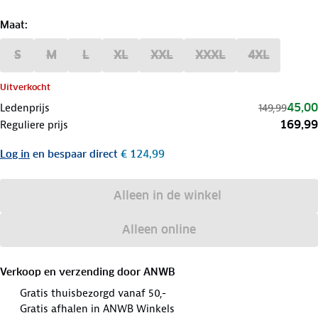
Maat
:
S
M
L
XL
XXL
XXXL
4XL
Uitverkocht
45,00
Ledenprijs
149,99
169,99
Reguliere prijs
Log in
en bespaar direct
€ 124,99
Alleen in de winkel
Alleen online
Verkoop en verzending door
ANWB
Gratis thuisbezorgd vanaf 50,-
Gratis afhalen in ANWB Winkels