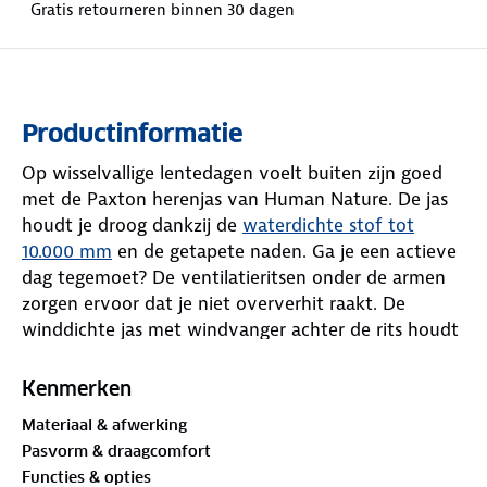
Gratis retourneren binnen 30 dagen
Productinformatie
Op wisselvallige lentedagen voelt buiten zijn goed
met de Paxton herenjas van Human Nature. De jas
houdt je droog dankzij de
waterdichte stof tot
10.000 mm
en de getapete naden. Ga je een actieve
dag tegemoet? De ventilatieritsen onder de armen
zorgen ervoor dat je niet oververhit raakt. De
winddichte jas met windvanger achter de rits houdt
koude lucht buiten.
Kenmerken
Wordt het te warm voor een jas? Vouw hem
Materiaal & afwerking
eenvoudig op in de binnenzak en neem hem
Pasvorm & draagcomfort
makkelijk mee. De reflecterende armband in het
Functies & opties
zakje van de linkermouw en de reflectiestrook op de