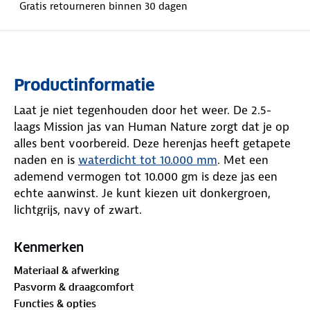
Gratis retourneren binnen 30 dagen
Productinformatie
Laat je niet tegenhouden door het weer. De 2.5-
laags Mission jas van Human Nature zorgt dat je op
alles bent voorbereid. Deze herenjas heeft getapete
naden en is
waterdicht tot 10.000 mm
. Met een
ademend vermogen tot 10.000 gm is deze jas een
echte aanwinst. Je kunt kiezen uit donkergroen,
lichtgrijs, navy of zwart.
Word je overvallen door een regenbui? Zet dan snel
Kenmerken
je capuchon op. En als de zon doorbreekt, haal je de
Materiaal & afwerking
capuchon er gemakkelijk af dankzij de handige
Pasvorm & draagcomfort
drukknopen. De elastische eigenschappen van de jas
Functies & opties
en de verstelbare zoom zorgen voor een perfecte