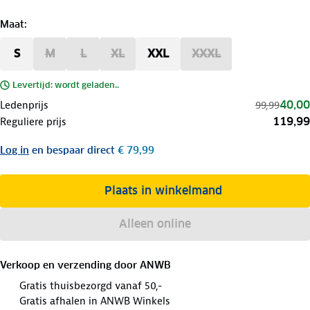
Maat
:
S
M
L
XL
XXL
XXXL
Levertijd: wordt geladen..
40,00
Ledenprijs
99,99
119,99
Reguliere prijs
Log in
en bespaar direct
€ 79,99
Plaats in winkelmand
Alleen online
Verkoop en verzending door
ANWB
Gratis thuisbezorgd vanaf 50,-
Gratis afhalen in ANWB Winkels