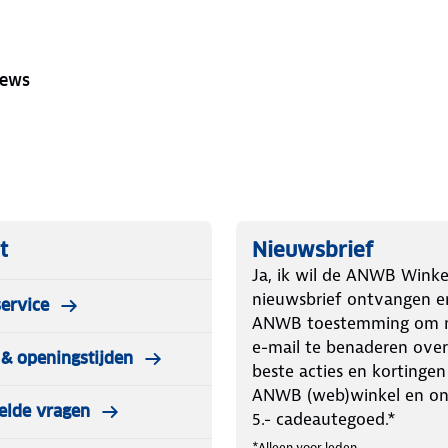
iews
t
Nieuwsbrief
Ja, ik wil de ANWB Winke
nieuwsbrief ontvangen e
ervice
ANWB toestemming om m
e-mail te benaderen over
& openingstijden
beste acties en kortingen
ANWB (web)winkel en o
elde vragen
5.- cadeautegoed.*
*Alleen voor leden