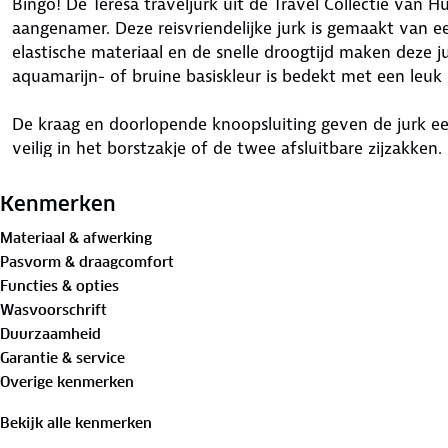
Bingo! De Teresa traveljurk uit de Travel Collectie va
aangenamer. Deze reisvriendelijke jurk is gemaakt van e
elastische materiaal en de snelle droogtijd maken deze 
aquamarijn- of bruine basiskleur is bedekt met een leuk 
De kraag en doorlopende knoopsluiting geven de jurk een 
veilig in het borstzakje of de twee afsluitbare zijzakken.
achterkant al opgemerkt? Trek het taillekoord aan voor 
Bovendien beschermt de jurk tegen UV-straling en past hi
Kenmerken
Materiaal & afwerking
Bewust onderweg met hergebruikt materiaal:
Pasvorm & draagcomfort
75% gerecycled polyamide, 25% elastaan
Functies & opties
Wasvoorschrift
Is je kleding aan vervanging toe? Lever het in bij onze 
Duurzaamheid
bestemming aan.
Garantie & service
Overige kenmerken
Bekijk alle kenmerken