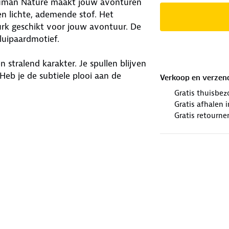
n Human Nature maakt jouw avonturen
en lichte, ademende stof. Het
jurk geschikt voor jouw avontuur. De
luipaardmotief.
stralend karakter. Je spullen blijven
 Heb je de subtiele plooi aan de
Verkoop en verzen
een pasvorm die goed aansluit.
Gratis thuisbez
j bij al jouw plannen.
Gratis afhalen
Gratis retourne
winkels. Wij geven er een nieuwe