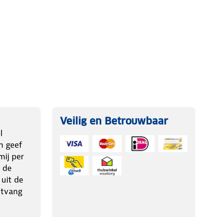
Veilig en Betrouwbaar
l
n geef
ij per
 de
 uit de
ntvang