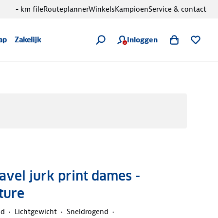
- km file
Routeplanner
Winkels
Kampioen
Service & contact
Inloggen
ap
Zakelijk
ravel jurk print dames -
ture
nd
Lichtgewicht
Sneldrogend