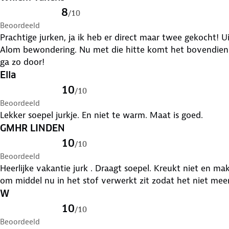
8
/
10
Beoordeeld
Prachtige jurken, ja ik heb er direct maar twee gekocht! U
Alom bewondering. Nu met die hitte komt het bovendien 
ga zo door!
Ella
10
/
10
Beoordeeld
Lekker soepel jurkje. En niet te warm. Maat is goed.
GMHR LINDEN
10
/
10
Beoordeeld
Heerlijke vakantie jurk . Draagt soepel. Kreukt niet en makk
om middel nu in het stof verwerkt zit zodat het niet meer
W
10
/
10
Beoordeeld