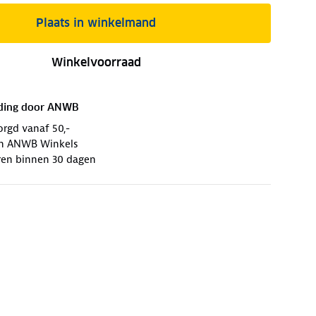
Plaats in winkelmand
Winkelvoorraad
ding door
ANWB
orgd vanaf 50,-
 in ANWB Winkels
ren binnen 30 dagen