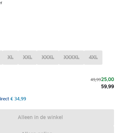
r
XL
XXL
XXXL
XXXXL
4XL
25,00
49,99
59,99
irect
€ 34,99
Alleen in de winkel