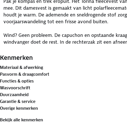
Pak je kompas en trek eropuit. Het Torina fleecevest v
mee. Dit damesvest is gemaakt van licht polarfleecemater
houdt je warm. De ademende en sneldrogende stof zorgt 
voorjaarswandeling tot een frisse avond buiten.
Wind? Geen probleem. De capuchon en opstaande kraag 
windvanger doet de rest. In de rechterzak zit een afne
camera, bril of telefoon. Dit beige vest is onwijs prakti
Kenmerken
Bewust onderweg met hergebruikt materiaal:
Materiaal & afwerking
Buitenstof 1: 70%
gerecycled polyester
, 30% polyester
Pasvorm & draagcomfort
Buitenstof 2: 100% polyester
Functies & opties
Wasvoorschrift
Is je kleding aan vervanging toe? Lever het in bij onze 
Duurzaamheid
bestemming aan.
Garantie & service
Overige kenmerken
Bekijk alle kenmerken