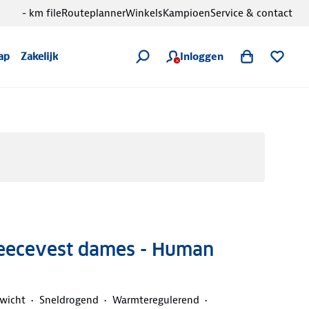
- km file
Routeplanner
Winkels
Kampioen
Service & contact
Inloggen
ap
Zakelijk
leecevest dames - Human
ewicht
Sneldrogend
Warmteregulerend