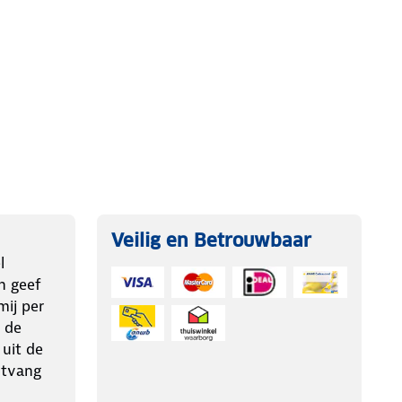
Veilig en Betrouwbaar
l
n geef
ij per
 de
 uit de
ntvang