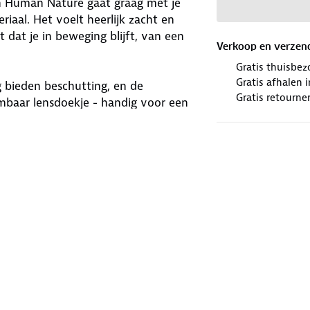
an Human Nature gaat graag met je
iaal. Het voelt heerlijk zacht en
dat je in beweging blijft, van een
Verkoop en verzen
Gratis thuisbez
Gratis afhalen
bieden beschutting, en de
Gratis retourne
embaar lensdoekje - handig voor een
sch. Wanneer doe jij hem aan?
winkels. Wij geven er een nieuwe