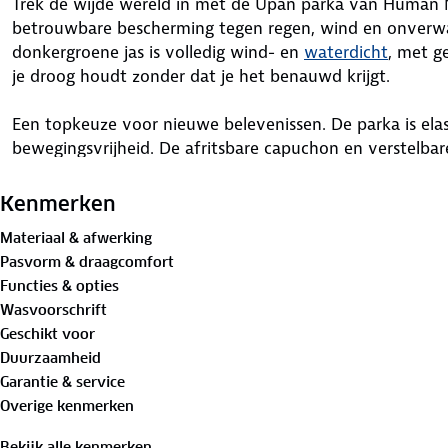
Trek de wijde wereld in met de Upan parka van Human 
betrouwbare bescherming tegen regen, wind en onverw
donkergroene jas is volledig wind- en
waterdicht
, met g
je droog houdt zonder dat je het benauwd krijgt.
Een topkeuze voor nieuwe belevenissen. De parka is elast
bewegingsvrijheid. De afritsbare capuchon en verstelba
voor een perfecte pasvorm. Onder de armen vind je vent
tijdens intensieve momenten.
Kenmerken
Materiaal & afwerking
Met zeven zakken heb je ruimte genoeg voor al je spull
Pasvorm & draagcomfort
vind je een reflectiearmband. En handig: de jas is opvou
Functies & opties
hij makkelijk in je tas past als het weer opklaart. De Upa
Wasvoorschrift
door de natuur wandelt of de stad ontdekt. Wat wordt 
Geschikt voor
Duurzaamheid
Bewust onderweg met hergebruikt materiaal:
Garantie & service
Buitenstof: 100%
gerecycled polyester
Overige kenmerken
Voering 1: 100% gerecycled polyester
Voering 2: 100% gerecycled polyester
Bekijk alle kenmerken