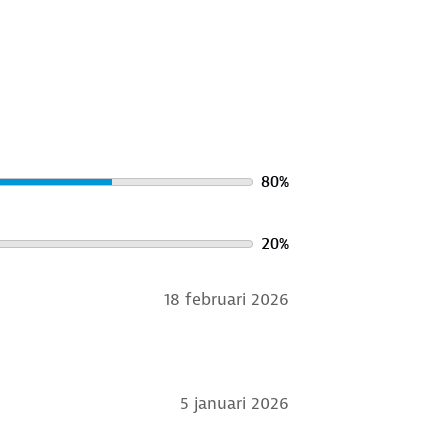
ud
. Gebruik een alkalivrij wasmiddel
ver het in bij onze winkels. Wij
80
%
20
%
18 februari 2026
5 januari 2026