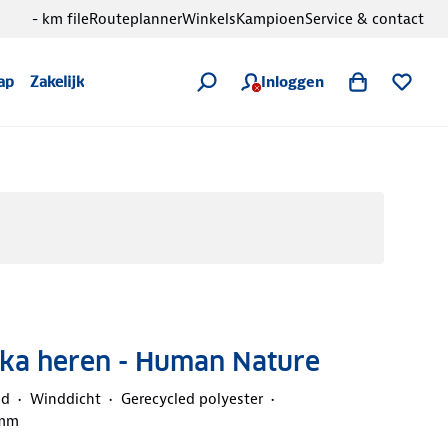
- km file
Routeplanner
Winkels
Kampioen
Service & contact
Inloggen
ap
Zakelijk
rka heren - Human Nature
nd
Winddicht
Gerecycled polyester
 mm