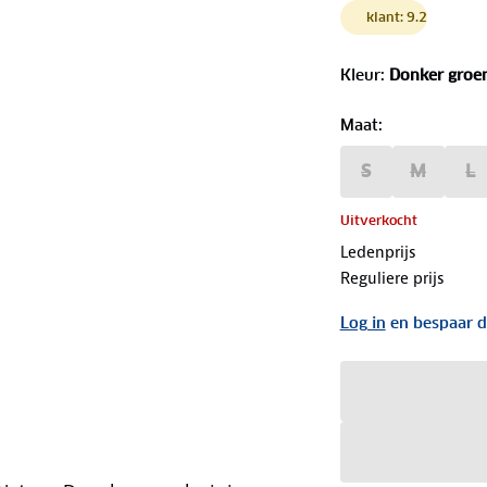
klant: 9.2
Kleur
:
Donker groe
Maat
:
S
M
L
Uitverkocht
Ledenprijs
Reguliere prijs
Log in
en bespaar d