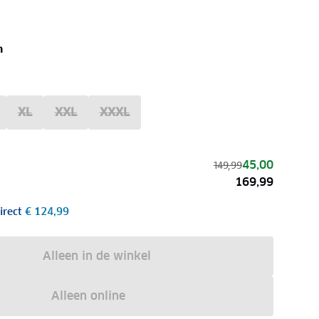
n
XL
XXL
XXXL
45,00
149,99
169,99
irect
€ 124,99
Alleen in de winkel
Alleen online