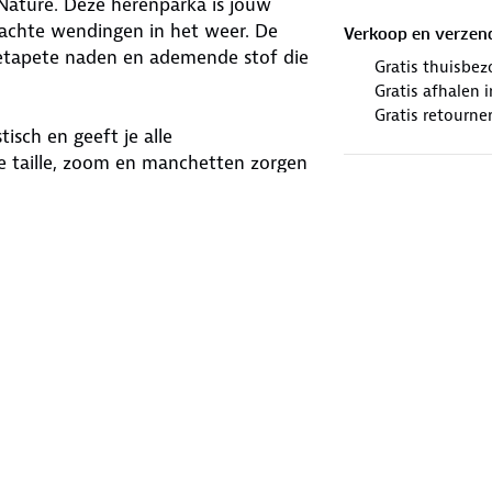
Nature. Deze herenparka is jouw
achte wendingen in het weer. De
Verkoop en verzen
etapete naden en ademende stof die
Gratis thuisbez
Gratis afhalen
Gratis retourne
isch en geeft je alle
re taille, zoom en manchetten zorgen
ilatieopeningen voor een fris gevoel
en. In het zakje op de linkermouw
wbaar tot een klein pakketje, zodat
n parka doet wat hij belooft, of je nu
jouw volgende belevenis?