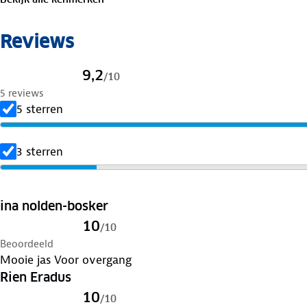
Verleng de levensduur van je kleding met goed
onderho
Reviews
en was op 30 graden. Is je kleding aan vervanging toe? Le
geven er een nieuwe bestemming aan.
9,2
/
10
5 reviews
5 sterren
3 sterren
ina nolden-bosker
10
/
10
Beoordeeld
Mooie jas Voor overgang
Rien Eradus
10
/
10