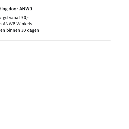
ding door
ANWB
orgd vanaf 50,-
 in ANWB Winkels
ren binnen 30 dagen