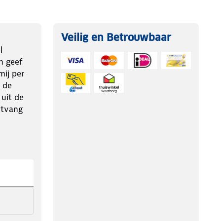
Veilig en Betrouwbaar
l
n geef
ij per
 de
 uit de
ntvang