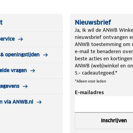
t
Nieuwsbrief
Ja, ik wil de ANWB Winke
nieuwsbrief ontvangen e
ervice
ANWB toestemming om m
e-mail te benaderen over
& openingstijden
beste acties en kortingen
ANWB (web)winkel en o
elde vragen
5.- cadeautegoed.*
*Alleen voor leden
gegevens
E-mailadres
n via ANWB.nl
Inschrijven