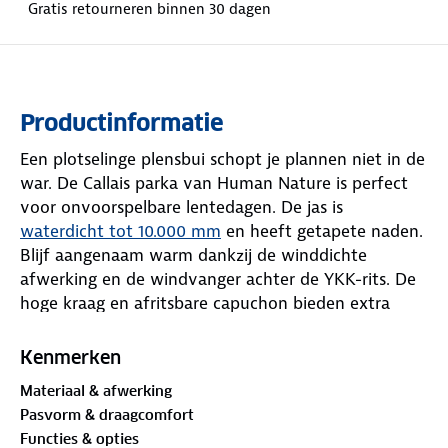
Gratis retourneren binnen 30 dagen
Productinformatie
Een plotselinge plensbui schopt je plannen niet in de
war. De Callais parka van Human Nature is perfect
voor onvoorspelbare lentedagen. De jas is
waterdicht tot 10.000 mm
en heeft getapete naden.
Blijf aangenaam warm dankzij de winddichte
afwerking en de windvanger achter de YKK-rits. De
hoge kraag en afritsbare capuchon bieden extra
bescherming als het harder waait.
Kenmerken
In het zakje op de linkermouw zit een reflecterende
Materiaal & afwerking
band, zodat je in het donker beter zichtbaar bent.
Pasvorm & draagcomfort
Dankzij de tweewegrits beweeg je vrij, superhandig
Functies & opties
voor een fietstocht of stevige wandeling. En met