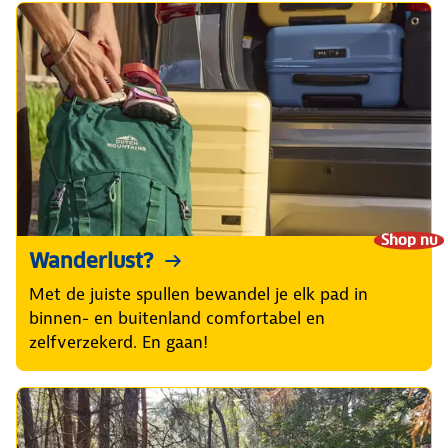
Shop nu
Wanderlust?
Met de juiste spullen bewandel je elk pad in
binnen- en buitenland comfortabel en
zelfverzekerd. En gaan!