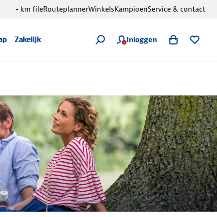
- km file
Routeplanner
Winkels
Kampioen
Service & contact
Inloggen
ap
Zakelijk