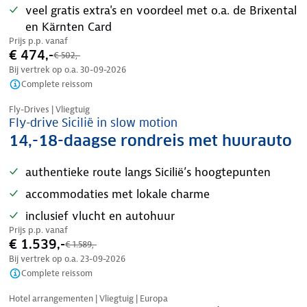
veel gratis extra's en voordeel met o.a. de Brixental
en Kärnten Card
Prijs p.p. vanaf
€ 474,-
€ 502,-
Bij vertrek op o.a.
30-09-2026
Complete reissom
Nazomer korting
Fly-Drives | Vliegtuig
Fly-drive Sicilië in slow motion
14,-18-daagse rondreis met huurauto
authentieke route langs Sicilië’s hoogtepunten
accommodaties met lokale charme
inclusief vlucht en autohuur
Prijs p.p. vanaf
€ 1.539,-
€ 1.589,-
Bij vertrek op o.a.
23-09-2026
Complete reissom
Nazomer korting
Hotel arrangementen | Vliegtuig | Europa