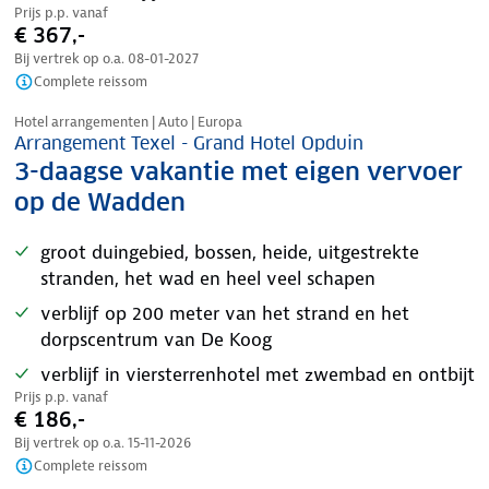
Prijs p.p. vanaf
€ 367,-
Bij vertrek op o.a.
08-01-2027
Complete reissom
Nazomer korting
Hotel arrangementen | Auto | Europa
Arrangement Texel - Grand Hotel Opduin
3-daagse vakantie met eigen vervoer
op de Wadden
groot duingebied, bossen, heide, uitgestrekte
stranden, het wad en heel veel schapen
verblijf op 200 meter van het strand en het
dorpscentrum van De Koog
verblijf in viersterrenhotel met zwembad en ontbijt
Prijs p.p. vanaf
€ 186,-
Bij vertrek op o.a.
15-11-2026
Complete reissom
Nazomer korting