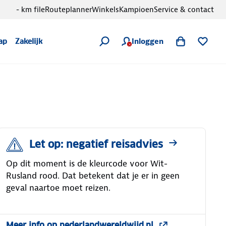
- km file
Routeplanner
Winkels
Kampioen
Service & contact
Inloggen
ap
Zakelijk
Let op: negatief reisadvies
Op dit moment is de kleurcode voor Wit-
Rusland rood. Dat betekent dat je er in geen
geval naartoe moet reizen.
Meer info op nederlandwereldwijd.nl