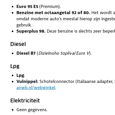
Euro 95 E5
(Premium).
Benzine met octaangetal
92 of 80.
Het wordt a
omdat moderne auto's meestal hierop zijn ingestel
gebruik.
Superplus 98.
Deze benzine is slechts zeer beperk
Diesel
Diesel B7
(
Dizielnoho topliva
/
Euro V
).
Lpg
Lpg
.
Vulnippel:
Schotelconnector (Italiaanse adapter, 
anwb.nl/webwinkel
.
Elektriciteit
Geen gegevens.