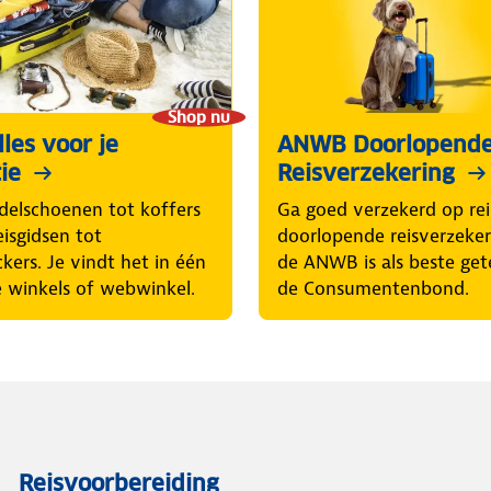
Shop nu
les voor je
ANWB Doorlopend
ie
Reisverzekering
elschoenen tot koffers
Ga goed verzekerd op rei
eisgidsen tot
doorlopende reisverzeke
ckers. Je vindt het in één
de ANWB is als beste get
 winkels of webwinkel.
de Consumentenbond.
Reisvoorbereiding