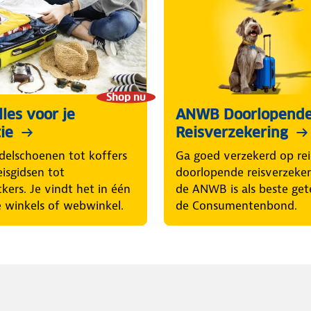
Shop nu
les voor je
ANWB Doorlopend
ie
Reisverzekering
elschoenen tot koffers
Ga goed verzekerd op rei
eisgidsen tot
doorlopende reisverzeke
ckers. Je vindt het in één
de ANWB is als beste get
 winkels of webwinkel.
de Consumentenbond.