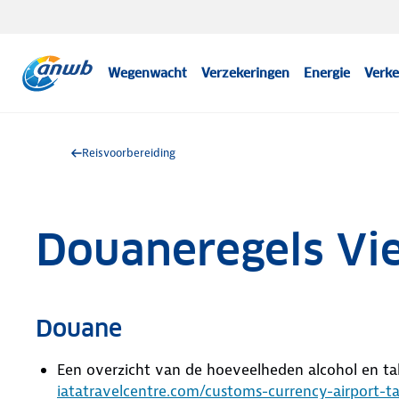
Wegenwacht
Verzekeringen
Energie
Verke
Reisvoorbereiding
Douaneregels Vi
Douane
Een overzicht van de hoeveelheden alcohol en t
iatatravelcentre.com/customs-currency-airport-t