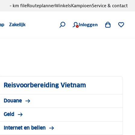
- km file
Routeplanner
Winkels
Kampioen
Service & contact
Inloggen
ap
Zakelijk
Reisvoorbereiding Vietnam
Douane
Geld
Internet en bellen