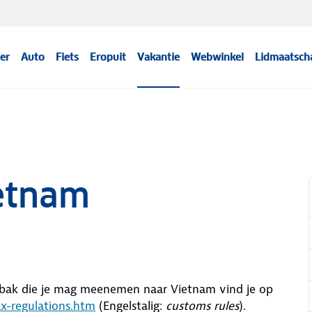
er
Auto
Fiets
Eropuit
Vakantie
Webwinkel
Lidmaatsch
etnam
abak die je mag meenemen naar Vietnam vind je op
ax-regulations.htm
(Engelstalig:
customs rules
).