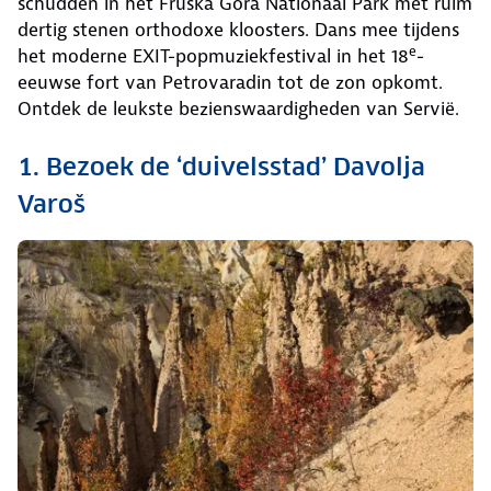
schudden in het Fruška Gora Nationaal Park met ruim
dertig stenen orthodoxe kloosters. Dans mee tijdens
e
het moderne EXIT-popmuziekfestival in het 18
-
eeuwse fort van Petrovaradin tot de zon opkomt.
Ontdek de leukste bezienswaardigheden van Servië.
1. Bezoek de ‘duivelsstad’ Davolja
Varoš