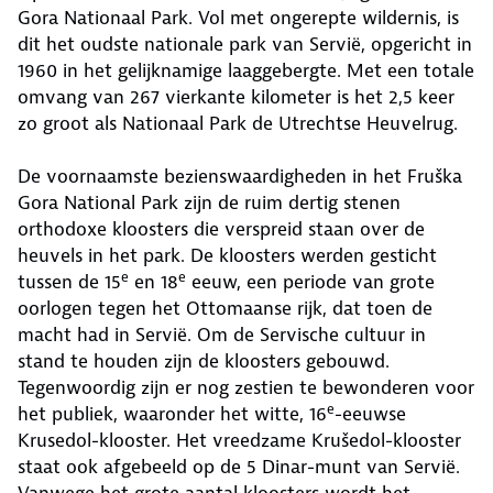
Gora Nationaal Park. Vol met ongerepte wildernis, is
dit het oudste nationale park van Servië, opgericht in
1960 in het gelijknamige laaggebergte. Met een totale
omvang van 267 vierkante kilometer is het 2,5 keer
zo groot als Nationaal Park de Utrechtse Heuvelrug.
De voornaamste bezienswaardigheden in het Fruška
Gora National Park zijn de ruim dertig stenen
orthodoxe kloosters die verspreid staan over de
heuvels in het park. De kloosters werden gesticht
e
e
tussen de 15
en 18
eeuw, een periode van grote
oorlogen tegen het Ottomaanse rijk, dat toen de
macht had in Servië. Om de Servische cultuur in
stand te houden zijn de kloosters gebouwd.
Tegenwoordig zijn er nog zestien te bewonderen voor
e
het publiek, waaronder het witte, 16
-eeuwse
Krusedol-klooster. Het vreedzame Krušedol-klooster
staat ook afgebeeld op de 5 Dinar-munt van Servië.