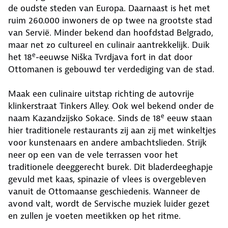
de oudste steden van Europa. Daarnaast is het met
ruim 260.000 inwoners de op twee na grootste stad
van Servië. Minder bekend dan hoofdstad Belgrado,
maar net zo cultureel en culinair aantrekkelijk. Duik
e
het 18
-eeuwse Niška Tvrdjava fort in dat door
Ottomanen is gebouwd ter verdediging van de stad.
Maak een culinaire uitstap richting de autovrije
klinkerstraat Tinkers Alley. Ook wel bekend onder de
e
naam Kazandzijsko Sokace. Sinds de 18
eeuw staan
hier traditionele restaurants zij aan zij met winkeltjes
voor kunstenaars en andere ambachtslieden. Strijk
neer op een van de vele terrassen voor het
traditionele deeggerecht burek. Dit bladerdeeghapje
gevuld met kaas, spinazie of vlees is overgebleven
vanuit de Ottomaanse geschiedenis. Wanneer de
avond valt, wordt de Servische muziek luider gezet
en zullen je voeten meetikken op het ritme.