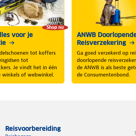
Shop nu
les voor je
ANWB Doorlopend
ie
Reisverzekering
elschoenen tot koffers
Ga goed verzekerd op rei
eisgidsen tot
doorlopende reisverzeke
ckers. Je vindt het in één
de ANWB is als beste get
 winkels of webwinkel.
de Consumentenbond.
Reisvoorbereiding