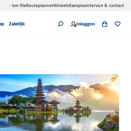
- km file
Routeplanner
Winkels
Kampioen
Service & contact
Inloggen
ap
Zakelijk