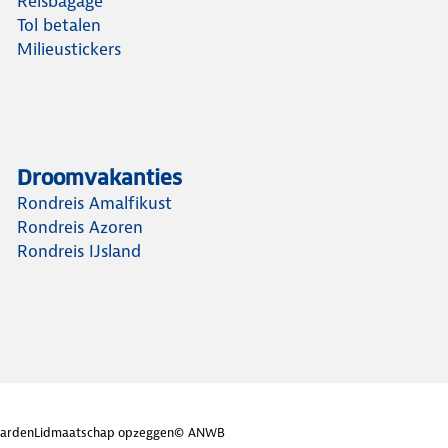
Reisbagage
Tol betalen
Milieustickers
Droomvakanties
Rondreis Amalfikust
Rondreis Azoren
Rondreis IJsland
arden
Lidmaatschap opzeggen
© ANWB