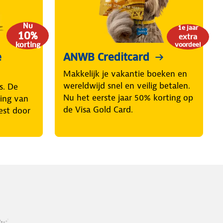
Nu
1e jaar
10%
extra
korting
voordeel
e
ANWB Creditcard
Makkelijk je vakantie boeken en
wereldwijd snel en veilig betalen.
s. De
Nu het eerste jaar 50% korting op
ring van
de Visa Gold Card.
est door