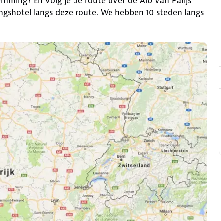
emming? En volg je de route over de A10 van Parijs
gshotel langs deze route. We hebben 10 steden langs