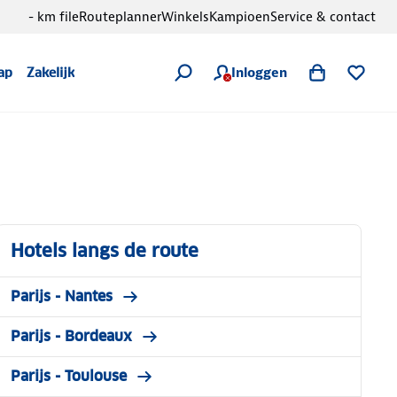
- km file
Routeplanner
Winkels
Kampioen
Service & contact
Inloggen
ap
Zakelijk
Hotels langs de route
Parijs - Nantes
Parijs - Bordeaux
Parijs - Toulouse