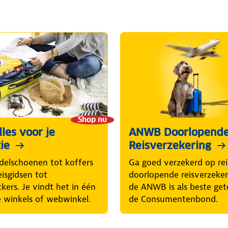
Shop nu
les voor je
ANWB Doorlopend
ie
Reisverzekering
elschoenen tot koffers
Ga goed verzekerd op rei
eisgidsen tot
doorlopende reisverzeke
ckers. Je vindt het in één
de ANWB is als beste get
 winkels of webwinkel.
de Consumentenbond.