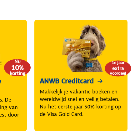
Nu
1e jaar
10%
extra
korting
voordeel
e
ANWB Creditcard
Makkelijk je vakantie boeken en
wereldwijd snel en veilig betalen.
s. De
Nu het eerste jaar 50% korting op
ring van
de Visa Gold Card.
est door